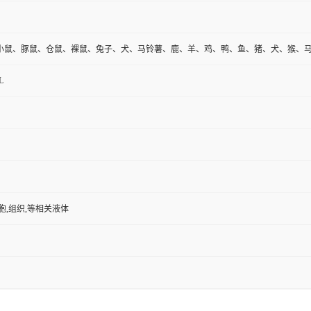
小鼠、豚鼠、仓鼠、裸鼠、兔子、犬、马铃薯、鹿、羊、鸡、鸭、鱼、猪、犬、猴、
L
胞,组织,等相关液体