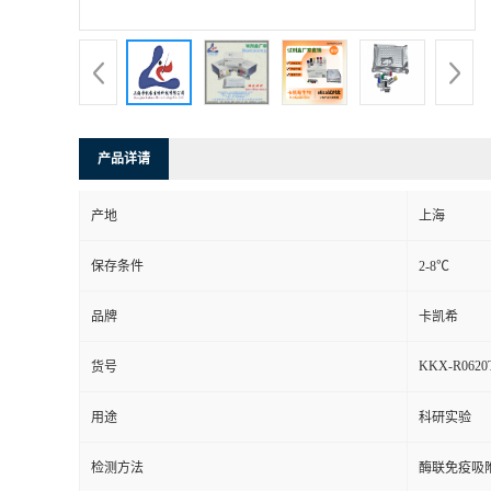
产品详请
产地
上海
保存条件
2-8℃
品牌
卡凯希
KKX-R0620
货号
用途
科研实验
检测方法
酶联免疫吸