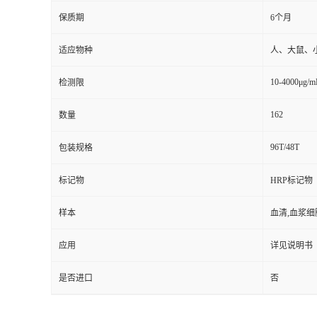
保质期
6个月
适应物种
人、大鼠、
10-4000μg/m
检测限
162
数量
96T/48T
包装规格
标记物
HRP标记物
样本
血清,血浆细
应用
详见说明书
是否进口
否