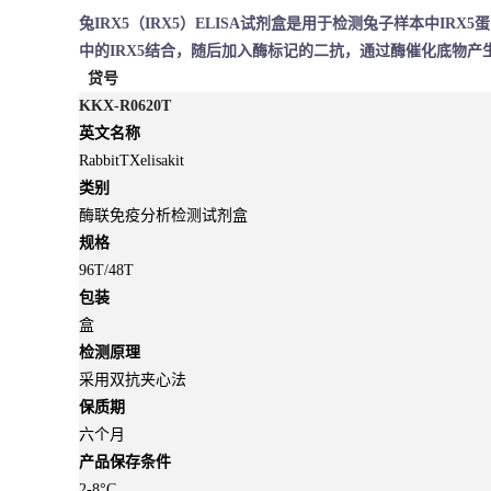
兔IRX5（IRX5）ELISA试剂盒是用于检测兔子样本中
中的IRX5结合，随后加入酶标记的二抗，通过酶催化底物产
贷号
KKX-R0620T
英文名称
RabbitTXelisakit
类别
酶联免疫分析检测试剂盒
规格
96T/48T
包装
盒
检测原理
采用双抗夹心法
保质期
六个月
产品保存条件
2-8°C