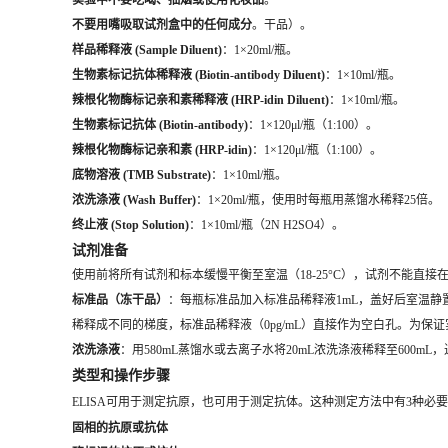
实验中不要吃喝、抽烟或使用化妆品
。
不要用嘴吸取试剂盒中的任何成分
。干品）。
样品稀释液 (Sample Diluent)
：1×20ml/瓶。
生物素标记抗体稀释液 (Biotin-antibody Diluent)
：1×10ml/瓶。
辣根化物酶标记亲和素稀释液 (HRP-idin Diluent)
：1×10ml/瓶。
生物素标记抗体 (Biotin-antibody)
：1×120μl/瓶（1:100）。
辣根化物酶标记亲和素 (HRP-idin)
：1×120μl/瓶（1:100）。
底物溶液 (TMB Substrate)
：1×10ml/瓶。
浓洗涤液 (Wash Buffer)
：1×20ml/瓶，使用时每瓶用蒸馏水稀释25倍。
终止液 (Stop Solution)
：1×10ml/瓶（2N H2SO4）。
试剂准备
使用前将所有试剂和标本缓慢平衡至室温（18-25°C），试剂不能直接在3
标准品（冻干品）
：每瓶标准品加入标准品稀释液1mL，盖好后室温静置大
稀释成不同的梯度，标准品稀释液（0pg/mL）直接作为空白孔。为保
浓洗涤液
：用580mL蒸馏水或去离子水将20mL浓洗涤液稀释至600mL
类型和操作步骤
ELISA可用于测定抗原，也可用于测定抗体。这种测定方法中有3种必
固相的抗原或抗体