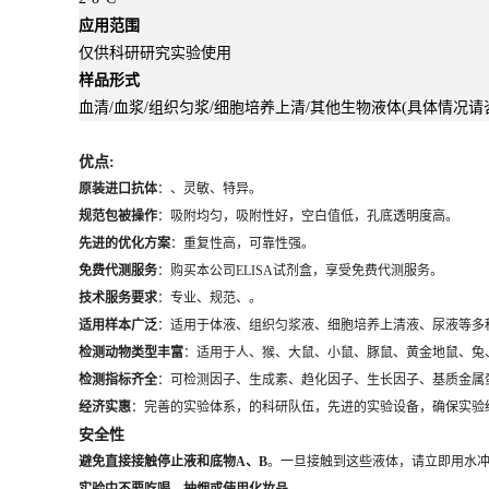
应用范围
仅供科研研究实验使用
样品形式
血清/血浆/组织匀浆/细胞培养上清/其他生物液体(具体情况请
优点:
原装进口抗体
：、灵敏、特异。
规范包被操作
：吸附均匀，吸附性好，空白值低，孔底透明度高。
先进的优化方案
：重复性高，可靠性强。
免费代测服务
：购买本公司ELISA试剂盒，享受免费代测服务。
技术服务要求
：专业、规范、。
适用样本广泛
：适用于体液、组织匀浆液、细胞培养上清液、尿液等多
检测动物类型丰富
：适用于人、猴、大鼠、小鼠、豚鼠、黄金地鼠、兔
检测指标齐全
：可检测因子、生成素、趋化因子、生长因子、基质金属
经济实惠
：完善的实验体系，的科研队伍，先进的实验设备，确保实验
安全性
避免直接接触停止液和底物A、B
。一旦接触到这些液体，请立即用水