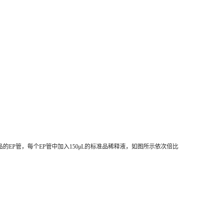
品的EP管，每个EP管中加入150μL的标准品稀释液，如图所示依次倍比