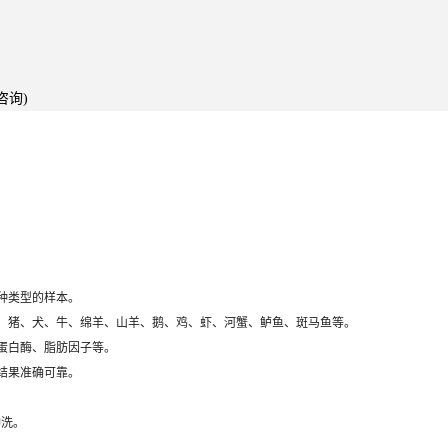
咨询)
种类型的样本。
、猪、犬、牛、绵羊、山羊、鹅、鸡、虾、河蟹、鲈鱼、斑马鱼等。
蛋白酶、脂肪因子等。
结果准确可靠。
冲洗。