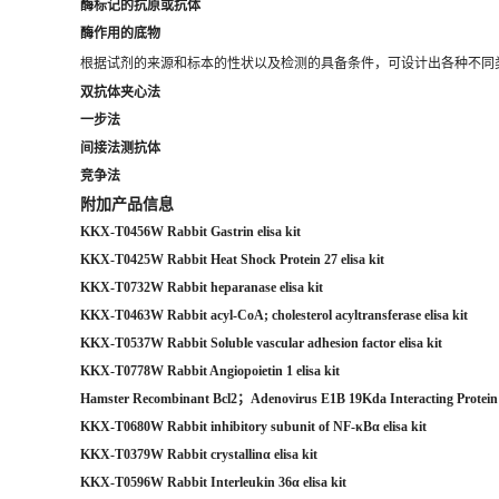
酶标记的抗原或抗体
酶作用的底物
根据试剂的来源和标本的性状以及检测的具备条件，可设计出各种不同
双抗体夹心法
一步法
间接法测抗体
竞争法
附加产品信息
KKX-T0456W Rabbit Gastrin elisa kit
KKX-T0425W Rabbit Heat Shock Protein 27 elisa kit
KKX-T0732W Rabbit heparanase elisa kit
KKX-T0463W Rabbit acyl-CoA; cholesterol acyltransferase elisa kit
KKX-T0537W Rabbit Soluble vascular adhesion factor elisa kit
KKX-T0778W Rabbit Angiopoietin 1 elisa kit
Hamster Recombinant Bcl2；Adenovirus E1B 19Kda Interacting Protein 
KKX-T0680W Rabbit inhibitory subunit of NF-κBα elisa kit
KKX-T0379W Rabbit crystallinα elisa kit
KKX-T0596W Rabbit Interleukin 36α elisa kit