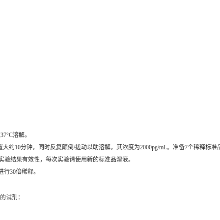
7°C溶解。
约10分钟，同时反复颠倒/搓动以助溶解，其浓度为2000pg/mL。准备7个稀释标准
证实验结果有效性，每次实验请使用新的标准品溶液。
，进行30倍稀释。
要的试剂：