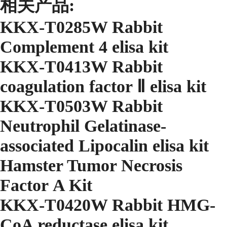
相关产品:
KKX-T0285W Rabbit
Complement 4 elisa kit
KKX-T0413W Rabbit
coagulation factor Ⅱ elisa kit
KKX-T0503W Rabbit
Neutrophil Gelatinase-
associated Lipocalin elisa kit
Hamster Tumor Necrosis
Factor Α Kit
KKX-T0420W Rabbit HMG-
CoA reductase elisa kit