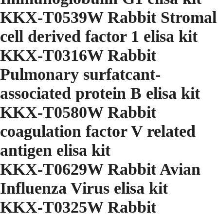
KKX-T0539W Rabbit Stromal
cell derived factor 1 elisa kit
KKX-T0316W Rabbit
Pulmonary surfatcant-
associated protein B elisa kit
KKX-T0580W Rabbit
coagulation factor V related
antigen elisa kit
KKX-T0629W Rabbit Avian
Influenza Virus elisa kit
KKX-T0325W Rabbit