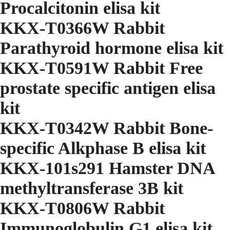
Procalcitonin elisa kit
KKX-T0366W Rabbit
Parathyroid hormone elisa kit
KKX-T0591W Rabbit Free
prostate specific antigen elisa
kit
KKX-T0342W Rabbit Bone-
specific Alkphase B elisa kit
KKX-101s291 Hamster DNA
methyltransferase 3B kit
KKX-T0806W Rabbit
Immunoglobulin G1 elisa kit