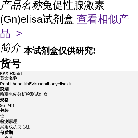
产品名称
兔促性腺激素
(Gn)elisa试剂盒
查看相似产
品 >
简介
本试剂盒仅供研究!
货号
KKX-R0561T
英文名称
RabbithepatitisEvirusantibodyelisakit
类别
酶联免疫分析检测试剂盒
规格
96T/48T
包装
盒
检测原理
采用双抗夹心法
保质期
六个月