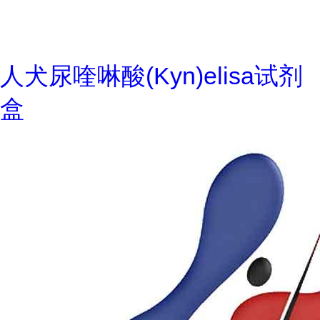
人犬尿喹啉酸(Kyn)elisa试剂
盒