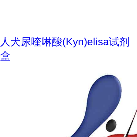
人犬尿喹啉酸(Kyn)elisa试剂
盒