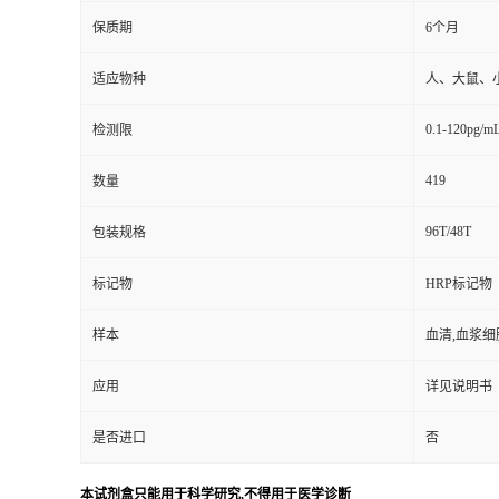
保质期
6个月
适应物种
人、大鼠、
0.1-120pg/m
检测限
419
数量
96T/48T
包装规格
标记物
HRP标记物
样本
血清,血浆细
应用
详见说明书
是否进口
否
本试剂盒只能用于科学研究,不得用于医学诊断