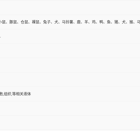
小鼠、豚鼠、仓鼠、裸鼠、兔子、犬、马铃薯、鹿、羊、鸡、鸭、鱼、猪、犬、猴、
L
胞,组织,等相关液体