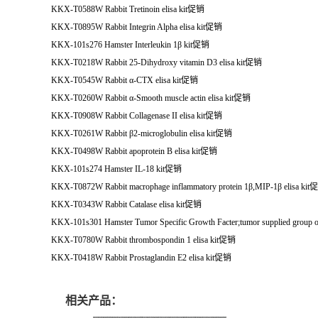
KKX-T0588W Rabbit Tretinoin elisa kit
促销
KKX-T0895W Rabbit Integrin Alpha elisa kit
促销
KKX-101s276 Hamster Interleukin 1β kit
促销
KKX-T0218W Rabbit 25-Dihydroxy vitamin D3 elisa kit
促销
KKX-T0545W Rabbit α-CTX elisa kit
促销
KKX-T0260W Rabbit α-Smooth muscle actin elisa kit
促销
KKX-T0908W Rabbit Collagenase II elisa kit
促销
KKX-T0261W Rabbit β2-microglobulin elisa kit
促销
KKX-T0498W Rabbit apoprotein B elisa kit
促销
KKX-101s274 Hamster IL-18 kit
促销
KKX-T0872W Rabbit macrophage inflammatory protein 1β,MIP-1β elisa kit
促
KKX-T0343W Rabbit Catalase elisa kit
促销
KKX-101s301 Hamster Tumor Specific Growth Facter;tumor supplied group of 
KKX-T0780W Rabbit thrombospondin 1 elisa kit
促销
KKX-T0418W Rabbit Prostaglandin E2 elisa kit
促销
相关产品：