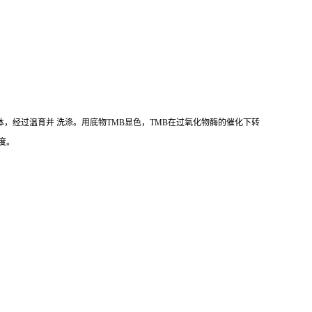
体，经过温育并 洗涤。用底物TMB显色，TMB在过氧化物酶的催化下转
浓度。