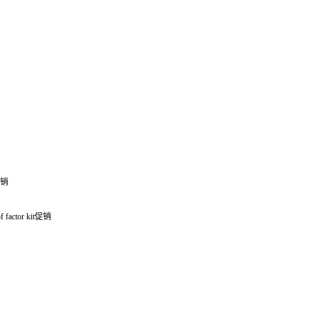
销
factor kit
促销