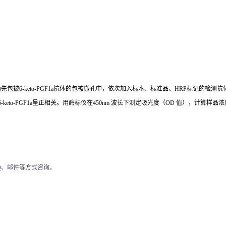
预先包被
6-keto-PGF1a
抗体的包被微孔中，依次加入标本、标准品、
HRP标记的检测抗
6-keto-PGF1a
呈正相关。用酶标仪在
450nm 波长下测定吸光度（OD 值），计算样品
Q、邮件等方式咨询。