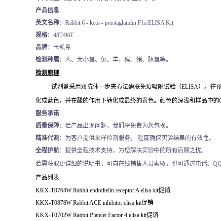
产品信息
英文名称
：Rabbit 6 - keto - prostaglandin F1a ELISA Kit
规格
：48T/96T
品牌
：卡凯希
检测种属
：人、大小鼠、兔、羊、猴、猪、豚鼠等。
检测原理
试剂盒采用双抗体一步夹心法酶联免疫吸附试验（
ELISA）。往
化成蓝色，并在酸的作用下转化成最终的黄色。颜色的深浅和样品中的
服务承诺
质量保障
：若产品出现问题，我们将免费为您包换。
精准代测
：为客户提供来样检测服务， 程度确保实验结果的有效性。
全程护航
：提供全程技术支持，为您解决实验中的所有后顾之忧。
若需获取更详细的说明书，可向在线销售人员索取，也可通过电话、Q
产品列表
KKX-T0764W Rabbit endothelin receptor A elisa kit
促销
KKX-T0878W Rabbit ACE inhibitor elisa kit
促销
KKX-T0702W Rabbit Platelet Factor 4 elisa kit
促销