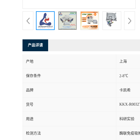
产品详请
产地
上海
保存条件
2-8℃
品牌
卡凯希
KKX-R0032
货号
用途
科研实验
检测方法
酶联免疫吸