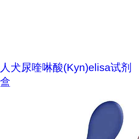
人犬尿喹啉酸(Kyn)elisa试剂
盒