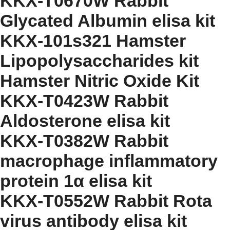
KKX-T0670W Rabbit
Glycated Albumin elisa kit
KKX-101s321 Hamster
Lipopolysaccharides kit
Hamster Nitric Oxide Kit
KKX-T0423W Rabbit
Aldosterone elisa kit
KKX-T0382W Rabbit
macrophage inflammatory
protein 1α elisa kit
KKX-T0552W Rabbit Rota
virus antibody elisa kit