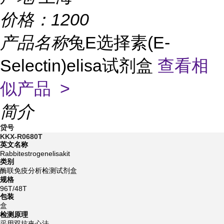
价格：
1200
产品名称
兔E选择素(E-
Selectin)elisa试剂盒
查看相
似产品 >
简介
贷号
KKX-R0680T
英文名称
Rabbitestrogenelisakit
类别
酶联免疫分析检测试剂盒
规格
96T/48T
包装
盒
检测原理
采用双抗夹心法