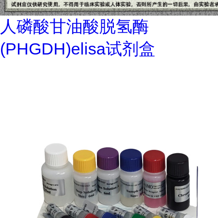
人磷酸甘油酸脱氢酶
(PHGDH)elisa试剂盒