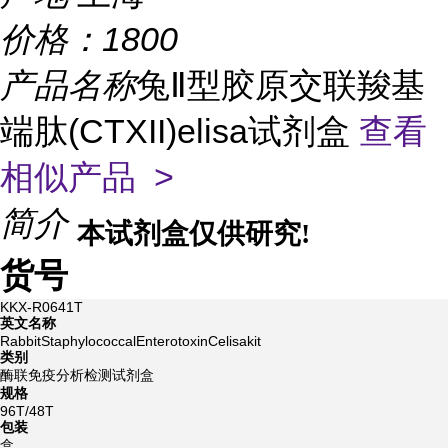
价格：
1800
产品名称
兔Ⅱ型胶原交联羧基
端肽(CTXII)elisa试剂盒
查看
相似产品 >
简介
本试剂盒仅供研究!
货号
KKX-R0641T
英文名称
RabbitStaphylococcalEnterotoxinCelisakit
类别
酶联免疫分析检测试剂盒
规格
96T/48T
包装
盒