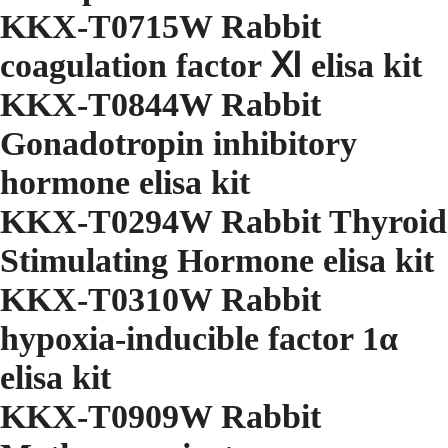
KKX-T0715W Rabbit
coagulation factor Ⅺ elisa kit
KKX-T0844W Rabbit
Gonadotropin inhibitory
hormone elisa kit
KKX-T0294W Rabbit Thyroid
Stimulating Hormone elisa kit
KKX-T0310W Rabbit
hypoxia-inducible factor 1α
elisa kit
KKX-T0909W Rabbit