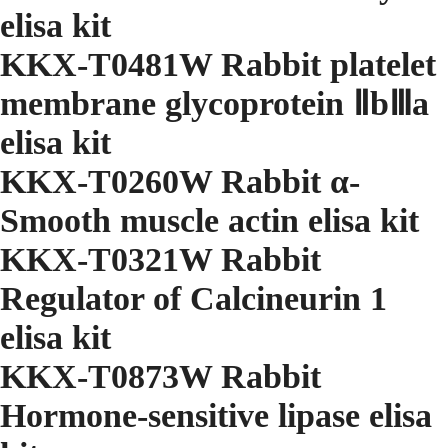
elisa kit
KKX-T0481W Rabbit platelet
membrane glycoprotein ⅡbⅢa
elisa kit
KKX-T0260W Rabbit α-
Smooth muscle actin elisa kit
KKX-T0321W Rabbit
Regulator of Calcineurin 1
elisa kit
KKX-T0873W Rabbit
Hormone-sensitive lipase elisa