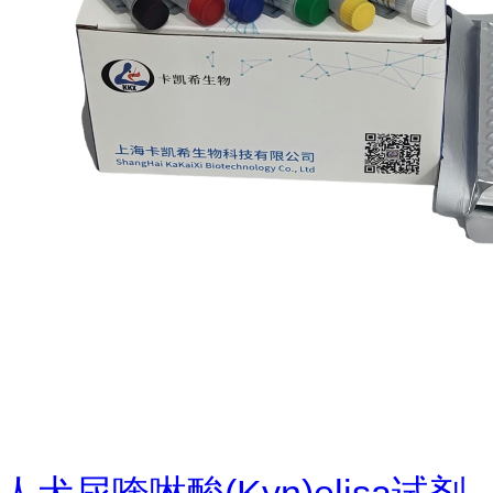
人犬尿喹啉酸(Kyn)elisa试剂