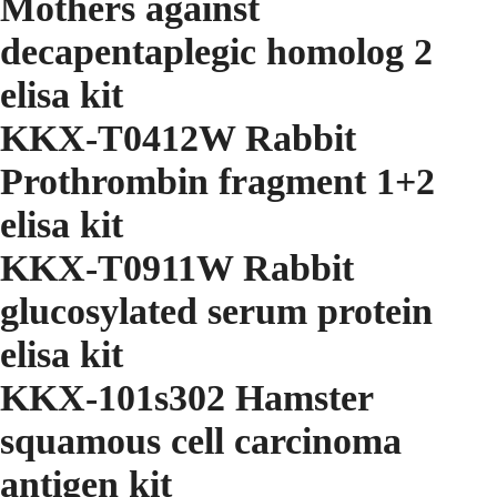
Mothers against
decapentaplegic homolog 2
elisa kit
KKX-T0412W Rabbit
Prothrombin fragment 1+2
elisa kit
KKX-T0911W Rabbit
glucosylated serum protein
elisa kit
KKX-101s302 Hamster
squamous cell carcinoma
antigen kit