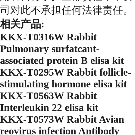
司对此不承担任何法律责任。
相关产品:
KKX-T0316W Rabbit
Pulmonary surfatcant-
associated protein B elisa kit
KKX-T0295W Rabbit follicle-
stimulating hormone elisa kit
KKX-T0563W Rabbit
Interleukin 22 elisa kit
KKX-T0573W Rabbit Avian
reovirus infection Antibody