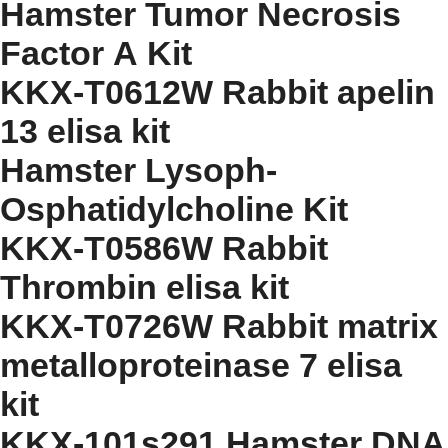
Hamster Tumor Necrosis
Factor Α Kit
KKX-T0612W Rabbit apelin
13 elisa kit
Hamster Lysoph-
Osphatidylcholine Kit
KKX-T0586W Rabbit
Thrombin elisa kit
KKX-T0726W Rabbit matrix
metalloproteinase 7 elisa
kit
KKX-101s291 Hamster DNA