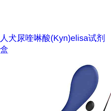
人犬尿喹啉酸(Kyn)elisa试剂
盒