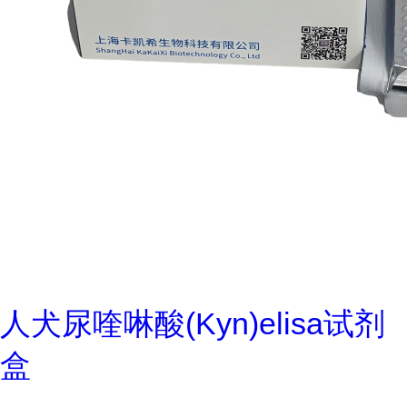
人犬尿喹啉酸(Kyn)elisa试剂
盒