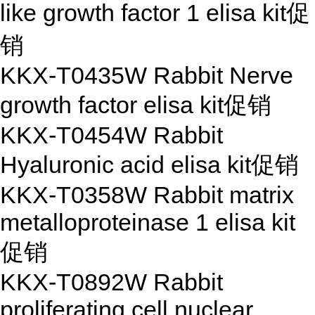
like growth factor 1 elisa kit
促
销
KKX-T0435W Rabbit Nerve
growth factor elisa kit
促销
KKX-T0454W Rabbit
Hyaluronic acid elisa kit
促销
KKX-T0358W Rabbit matrix
metalloproteinase 1 elisa kit
促销
KKX-T0892W Rabbit
proliferating cell nuclear