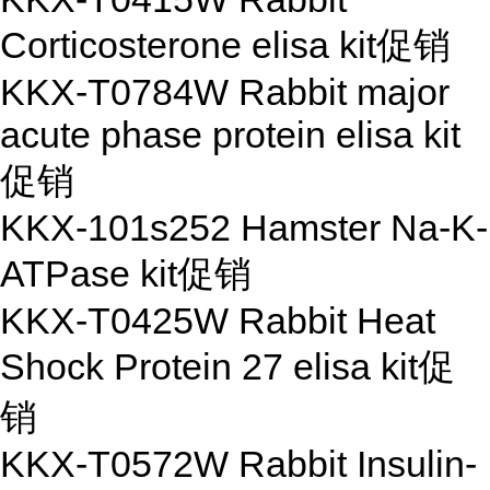
Corticosterone elisa kit
促销
KKX-T0784W Rabbit major
acute phase protein elisa kit
促销
KKX-101s252 Hamster Na-K-
ATPase kit
促销
KKX-T0425W Rabbit Heat
Shock Protein 27 elisa kit
促
销
KKX-T0572W Rabbit Insulin-