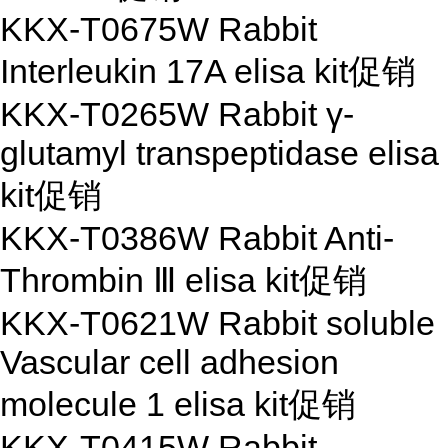
KKX-T0675W Rabbit
Interleukin 17A elisa kit
促销
KKX-T0265W Rabbit γ-
glutamyl transpeptidase elisa
kit
促销
KKX-T0386W Rabbit Anti-
Thrombin Ⅲ elisa kit
促销
KKX-T0621W Rabbit soluble
Vascular cell adhesion
molecule 1 elisa kit
促销
KKX-T0415W Rabbit