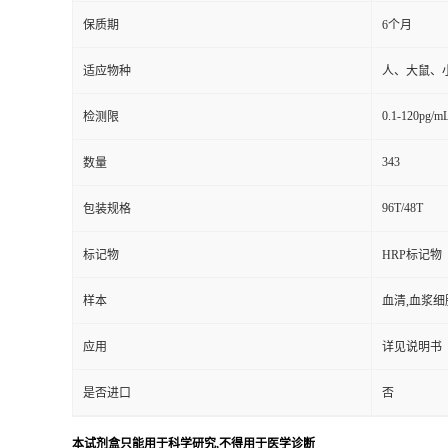
保质期
6个月
适应物种
人、大鼠、
0.1-120pg/m
检测限
343
数量
96T/48T
包装规格
标记物
HRP标记物
样本
血清,血浆细
应用
详见说明书
是否进口
否
本试剂盒只能用于科学研究,不得用于医学诊断