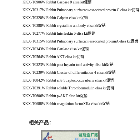
KKX-T0906W Rabbit Caspase 9 elisa kit
促销
KKX-T0317W Rabbit Pulmonary surfatcant-associated protein C elisa kit
促销
KKX-T0320W Rabbit Calpain elisa kit
促销
KKX-T0380W Rabbit crystallinα antibody elisa kit
促销
KKX-T0277W Rabbit Interleukin 6 elisa kit
促销
KKX-T0315W Rabbit Pulmonary surfatcant-associated proteinA elisa kit
促销
KKX-T0343W Rabbit Catalase elisa kit
促销
KKX-T0564W Rabbit AKT elisa kit
促销
KKX-T0323W Rabbit post heparin total activity elisa kit
促销
KKX-T0239W Rabbit Cluster of differentiation 4 elisa kit
促销
KKX-T0842W Rabbit anti-Streptococcus uberis elisa kit
促销
KKX-T0391W Rabbit soluble Thrombomodulin elisa kit
促销
KKX-T0606W Rabbit p-AKT elisa kit
促销
KKX-T0688W Rabbit coagulation factorXIIa elisa kit
促销
相关产品：