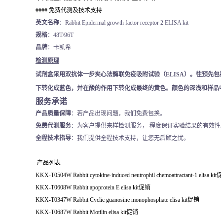
#### 免费代测及技术支持
英文名称
：Rabbit Epidermal growth factor receptor 2 ELISA kit
规格
：48T/96T
品牌
：卡凯希
检测原理
试剂盒采用双抗体一步夹心法酶联免疫吸附试验（
ELISA）。往预先包
下转化成蓝色，并在酸的作用下转化成最终的黄色。颜色的深浅和样品
服务承诺
产品质量保障
：若产品出现问题，我们免费包换。
免费代测服务
：为客户提供来样检测服务， 程度保证实验结果的有效性
全程技术指导
：我们提供全程技术支持，让您无后顾之忧。
产品列表
KKX-T0504W Rabbit cytokine-induced neutrophil chemoattractant-1 elisa kit
KKX-T0608W Rabbit apoprotein E elisa kit
促销
KKX-T0347W Rabbit Cyclic guanosine monophosphate elisa kit
促销
KKX-T0687W Rabbit Motilin elisa kit
促销