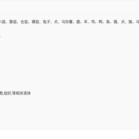
小鼠、豚鼠、仓鼠、裸鼠、兔子、犬、马铃薯、鹿、羊、鸡、鸭、鱼、猪、犬、猴、
L
胞,组织,等相关液体