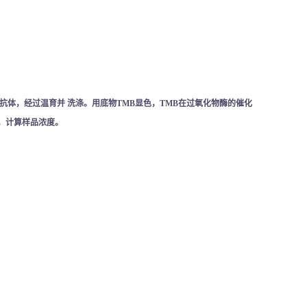
测抗体，经过温育并 洗涤。用底物TMB显色，TMB在过氧化物酶的催化
），计算样品浓度。