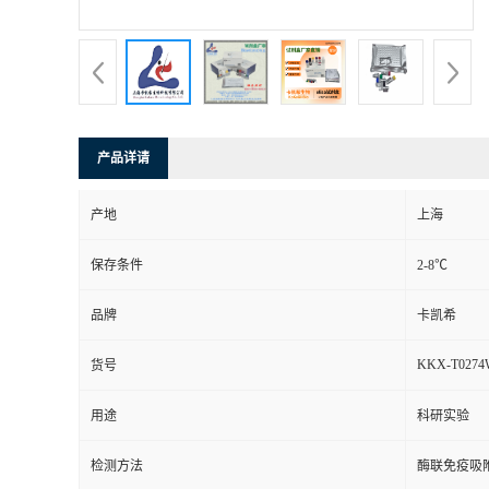
产品详请
产地
上海
保存条件
2-8℃
品牌
卡凯希
KKX-T0274
货号
用途
科研实验
检测方法
酶联免疫吸