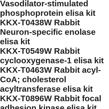
Vasodilator-stimulated
phosphoprotein elisa kit
KKX-T0438W Rabbit
Neuron-specific enolase
elisa kit
KKX-T0549W Rabbit
cyclooxygenase-1 elisa kit
KKX-T0463W Rabbit acyl-
CoA; cholesterol
acyltransferase elisa kit
KKX-T0896W Rabbit focal
adhesion kinase elisa kit