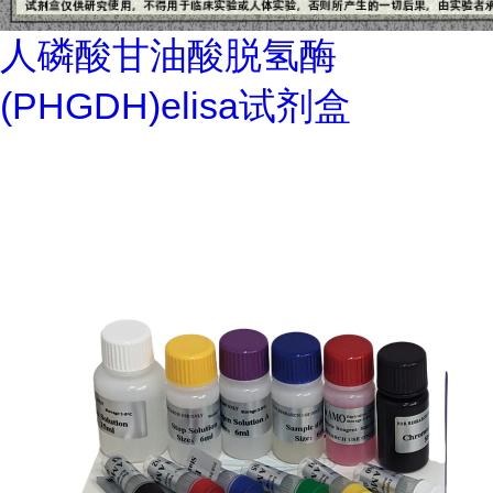
人磷酸甘油酸脱氢酶
(PHGDH)elisa试剂盒