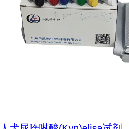
人犬尿喹啉酸(Kyn)elisa试剂