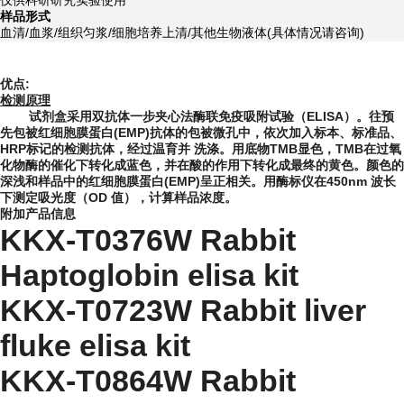
仅供科研研究实验使用
样品形式
血清/血浆/组织匀浆/细胞培养上清/其他生物液体(具体情况请咨询)
优点:
检测原理
试剂盒采用双抗体一步夹心法酶联免疫吸附试验（
ELISA）。往预
先包被
红细胞膜蛋白(EMP)
抗体的包被微孔中，依次加入标本、标准品、
HRP标记的检测抗体，经过温育并 洗涤。用底物TMB显色，TMB在过氧
化物酶的催化下转化成蓝色，并在酸的作用下转化成最终的黄色。颜色的
深浅和样品中的
红细胞膜蛋白(EMP)
呈正相关。用酶标仪在
450nm 波长
下测定吸光度（OD 值），计算样品浓度。
附加产品信息
KKX-T0376W Rabbit
Haptoglobin elisa kit
KKX-T0723W Rabbit liver
fluke elisa kit
KKX-T0864W Rabbit