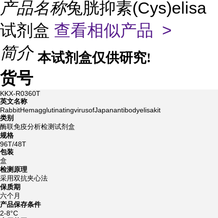
产品名称
兔胱抑素(Cys)elisa
试剂盒
查看相似产品 >
简介
本试剂盒仅供研究!
货号
KKX-R0360T
英文名称
RabbitHemagglutinatingvirusofJapanantibodyelisakit
类别
酶联免疫分析检测试剂盒
规格
96T/48T
包装
盒
检测原理
采用双抗夹心法
保质期
六个月
产品保存条件
2-8°C