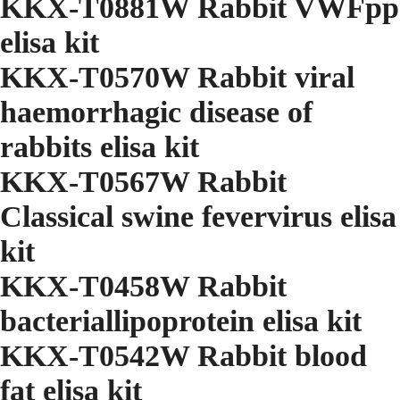
KKX-T0881W Rabbit VWFpp
elisa kit
KKX-T0570W Rabbit viral
haemorrhagic disease of
rabbits elisa kit
KKX-T0567W Rabbit
Classical swine fevervirus elisa
kit
KKX-T0458W Rabbit
bacteriallipoprotein elisa kit
KKX-T0542W Rabbit blood
fat elisa kit