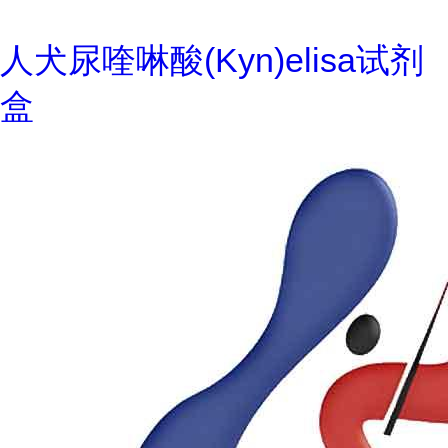
人犬尿喹啉酸(Kyn)elisa试剂
盒