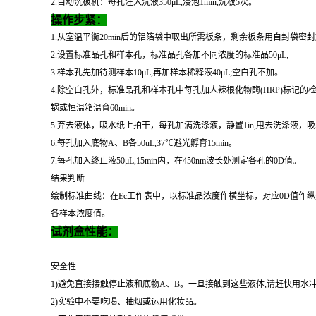
2.自动洗板机：每孔注入洗液350μL,浸泡1min,洗板5次。
操作步紧：
1.从室温平衡20min后的铝箔袋中取出所需板条，剩余板条用自封袋密封
2.设置标准品孔和样本孔，标准品孔各加不同浓度的标准品50μL;
3.样本孔先加待测样本10μL,再加样本稀释液40μL;空白孔不加。
4.除空白孔外，标准品孔和样本孔中每孔加人辣根化物酶(HRP)标记的检测
锅或恒温箱温育60min。
5.弃去液体，吸水纸上拍干，每孔加满洗涤液，静置1in,甩去洗涤液
6.每孔加入底物A、B各50uL,37℃避光孵育15min。
7.每孔加入终止液50μL,15min内，在450nm波长处测定各孔的0D值。
结果判断
绘制标准曲线：在Ec工作表中，以标准品浓度作横坐标，对应0D值作
各样本浓度值。
试剂盒性能：
安全性
1)避免直接接触停止液和底物A、B。一旦接触到这些液体,请赶快用水
2)实验中不要吃喝、抽烟或运用化妆品。