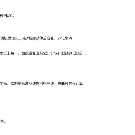
放回4℃。
抗体100μL,用封板膜封住反应孔，37℃水浴
，吸水纸上拍干，如此重复洗板5次（也可用洗板机洗板）。
纵坐标，绘制出标准品线性回归曲线，按曲线方程计算
冲刷。