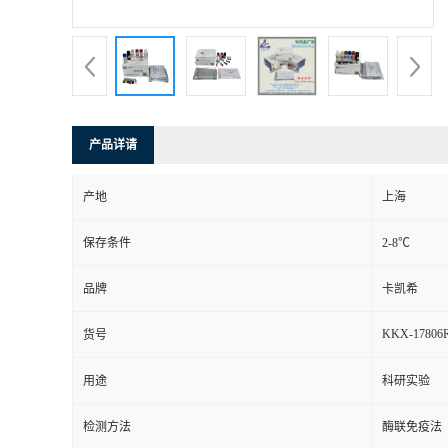
产品详请
产地
上海
保存条件
2-8℃
品牌
卡凯希
KKX-17806
货号
用途
科研实验
检测方法
酶联免疫法