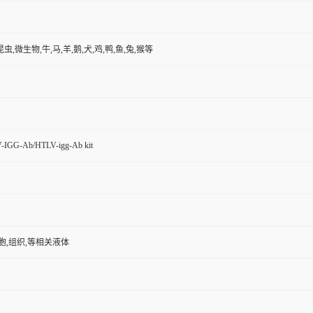
昆虫,微生物,牛,马,羊,鹅,犬,鸡,鸭,鱼,兔,猴等
-IGG-Ab/HTLV-igg-Ab kit
胞,组织,等相关液体