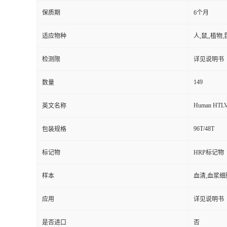
保质期
6个月
适应物种
人,鼠,,植物,
检测限
详见说明书
149
数量
Human HTLV
英文名称
96T/48T
包装规格
标记物
HRP标记物
样本
血清,血浆细
应用
详见说明书
是否进口
否