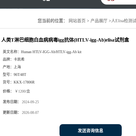
您当前的位置：
网站首页
>
产品展厅
>
人Elisa检测
试剂盒
人类T淋巴细胞白血病病毒igg抗体(HTLV-igg-Ab)elisa试剂盒
英文名称：
Human HTLV-IGG-Ab/HTLV-igg-Ab kit
品牌：
卡凯希
产地：
上海
型号：
96T/48T
货号：
KKX-17806R
价格：
￥1200/盒
发布日期：
2024-09-25
更新日期：
2026-08-07
发送咨询信息