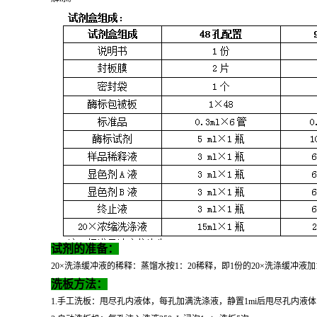
试剂的准备：
20×洗涤缓冲液的稀释：蒸馏水按1：20稀释，即1份的20×洗涤缓冲液加
洗板方法：
1.手工洗板：甩尽孔内液体，每孔加满洗涤液，静置1mi后甩尽孔内液