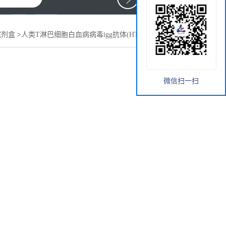
试剂盒
>
人类T淋巴细胞白血病病毒igg抗体(HTLV-igg-Ab)elisa
微信扫一扫