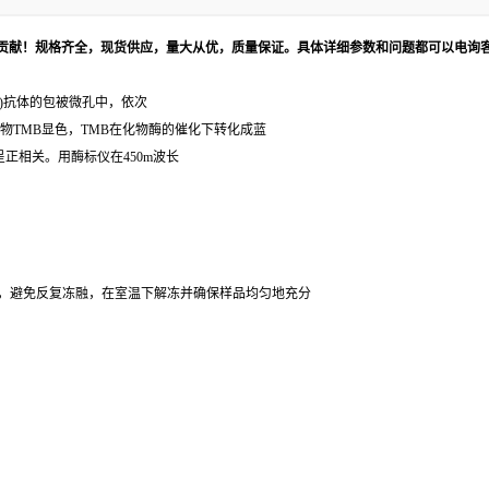
贡献！规格齐全，现货供应，量大从优，质量保证。具体详细参数和问题都可以电询
 8)抗体的包被微孔中，依次
物TMB显色，TMB在化物酶的催化下转化成蓝
呈正相关。用酶标仪在450m波长
。
。
0℃，避免反复冻融，在室温下解冻并确保样品均匀地充分