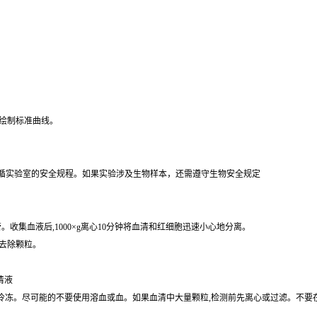
和绘制标准曲线。
循实验室的安全规程。如果实验涉及生物样本，还需遵守生物安全规定
。收集血液后,1000×g离心10分钟将血清和红细胞迅速小心地分离。
分钟去除颗粒。
清液
存,避免反复冷冻。尽可能的不要使用溶血或血。如果血清中大量颗粒,检测前先离心或过滤。