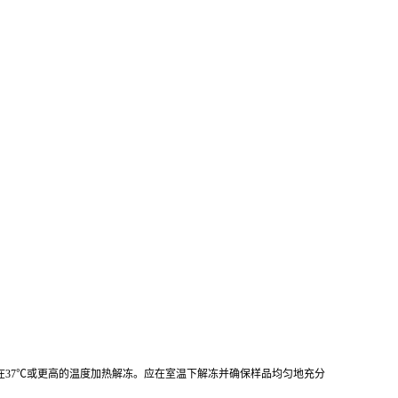
不要在37℃或更高的温度加热解冻。应在室温下解冻并确保样品均匀地充分