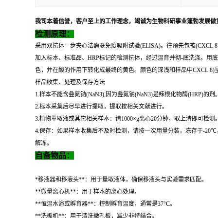
我司本着信誉，客户至上的工作理念，竭诚为生物科研事业蓬勃发展做
检测原理：
采用双抗体一步夹心法酶联免疫吸附试验(ELISA)。往预先包被(CXCL
加入标本、标准品、HRP标记的检测抗体，经过温育并彻-底洗涤。用底
色，并在酸的作用下转化成最终的黄色。颜色的深浅和样品中CXCL 8)
样品收集、处理及保存方法
1.样本不能含叠氮钠(NaN3),因为叠氮钠(NaN3)是辣根化物酶(HRP)的剂
2.标本采集后尽早进行提取，提取按相关文献进行。
3.植物萃取液或其它相关样本：请1000×g离心20分钟，取上清即可检测
4.保存：如果样本收集后不及时检测，请按一次用量分装，冻存于-2
解冻。
自备物品：
*移液器和移液头**：用于量取液体，确保移液头与实验需求匹配。
**微量离心机**：用于样本的离心处理。
**恒温水浴或孵育器**：控制孵育温度，通常是37°C。
**洗板机**：用于清洗微孔板，减少非特结合。