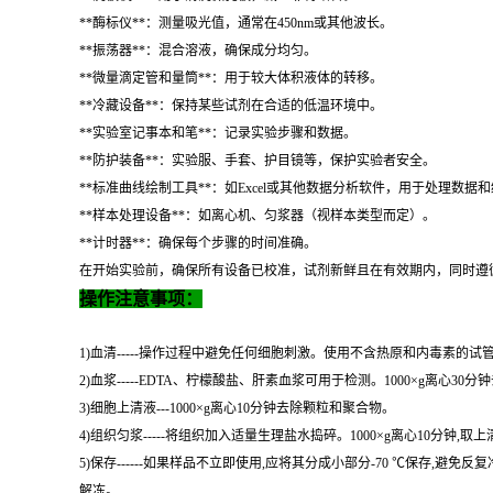
**酶标仪**：测量吸光值，通常在450nm或其他波长。
**振荡器**：混合溶液，确保成分均匀。
**微量滴定管和量筒**：用于较大体积液体的转移。
**冷藏设备**：保持某些试剂在合适的低温环境中。
**实验室记事本和笔**：记录实验步骤和数据。
**防护装备**：实验服、手套、护目镜等，保护实验者安全。
**标准曲线绘制工具**：如Excel或其他数据分析软件，用于处理数据
**样本处理设备**：如离心机、匀浆器（视样本类型而定）。
**计时器**：确保每个步骤的时间准确。
在开始实验前，确保所有设备已校准，试剂新鲜且在有效期内，同时遵
操作注意事项：
1)血清-----操作过程中避免任何细胞刺激。使用不含热原和内毒素的试管
2)血浆-----EDTA、柠檬酸盐、肝素血浆可用于检测。1000×g离心30
3)细胞上清液---1000×g离心10分钟去除颗粒和聚合物。
4)组织匀浆-----将组织加入适量生理盐水捣碎。1000×g离心10分钟,取上
5)保存------如果样品不立即使用,应将其分成小部分-70 ℃保
解冻。