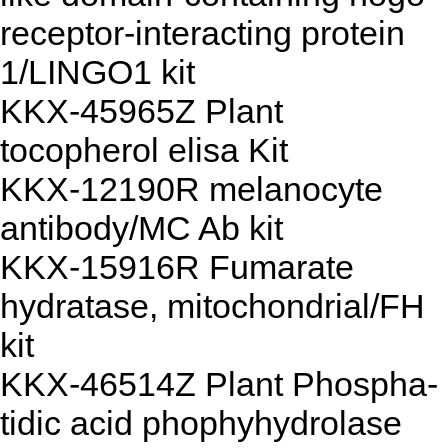
receptor-interacting protein
1/LINGO1 kit
KKX-45965Z Plant
tocopherol elisa Kit
KKX-12190R melanocyte
antibody/MC Ab kit
KKX-15916R Fumarate
hydratase, mitochondrial/FH
kit
KKX-46514Z Plant Phospha-
tidic acid phophyhydrolase