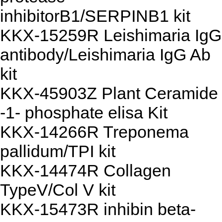
inhibitorB1/SERPINB1 kit
KKX-15259R Leishimaria IgG
antibody/Leishimaria IgG Ab
kit
KKX-45903Z Plant Ceramide
-1- phosphate elisa Kit
KKX-14266R Treponema
pallidum/TPI kit
KKX-14474R Collagen
TypeV/Col V kit
KKX-15473R inhibin beta-