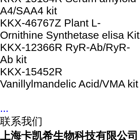
A4/SAA4 kit
KKX-46767Z Plant L-
Ornithine Synthetase elisa Kit
KKX-12366R RyR-Ab/RyR-
Ab kit
KKX-15452R
Vanillylmandelic Acid/VMA kit
...
联系我们
上海卡凯希生物科技有限公司