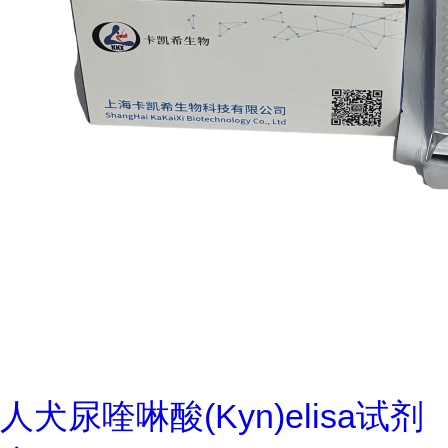
人犬尿喹啉酸(Kyn)elisa试剂