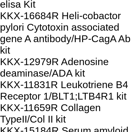
elisa Kit
KKX-16684R Heli-cobactor
pylori Cytotoxin associated
gene A antibody/HP-CagA Ab
kit
KKX-12979R Adenosine
deaminase/ADA kit
KKX-11831R Leukotriene B4
Receptor 1/BLT1;LTB4R1 kit
KKX-11659R Collagen
TypeII/Col II kit
KKX-15184R Serum amyloid