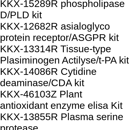
KKX-15289R phospholipase
D/PLD kit
KKX-12682R asialoglyco
protein receptor/ASGPR kit
KKX-13314R Tissue-type
Plasiminogen Actilyse/t-PA kit
KKX-14086R Cytidine
deaminase/CDA kit
KKX-46103Z Plant
antioxidant enzyme elisa Kit
KKX-13855R Plasma serine
protease