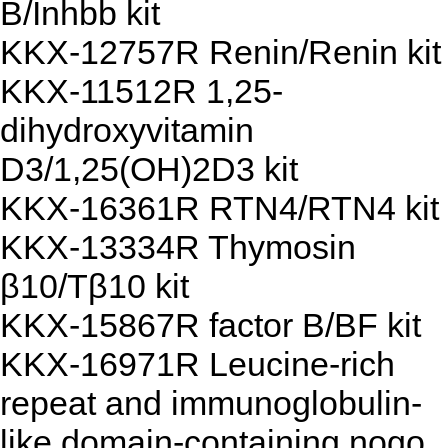
B/Inhbb kit
KKX-12757R Renin/Renin kit
KKX-11512R 1,25-
dihydroxyvitamin
D3/1,25(OH)2D3 kit
KKX-16361R RTN4/RTN4 kit
KKX-13334R Thymosin
β10/Tβ10 kit
KKX-15867R factor B/BF kit
KKX-16971R Leucine-rich
repeat and immunoglobulin-
like domain-containing nogo