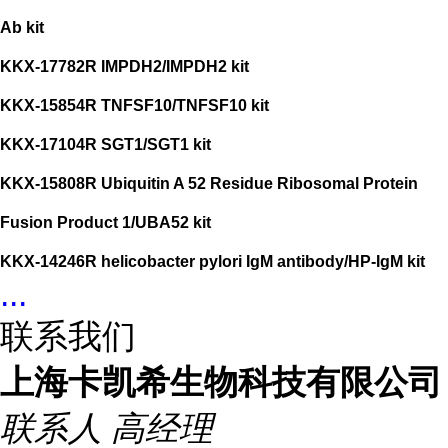
Ab kit
KKX-17782R IMPDH2/IMPDH2 kit
KKX-15854R TNFSF10/TNFSF10 kit
KKX-17104R SGT1/SGT1 kit
KKX-15808R Ubiquitin A 52 Residue Ribosomal Protein
Fusion Product 1/UBA52 kit
KKX-14246R helicobacter pylori IgM antibody/HP-IgM kit
...
联系我们
上海卡凯希生物科技有限公司
联系人
高经理