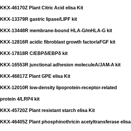
KKX-46170Z Plant Citric Acid elisa Kit
KKX-13379R gastric lipase/LIPF kit
KKX-13448R membrane-bound HLA-G/mHLA-G kit
KKX-12816R acidic fibroblast growth factor/aFGF kit
KKX-17818R C/EBPδ/EBPδ kit
KKX-16553R junctional adhesion moleculeA/JAM-A kit
KKX-46817Z Plant GPE elisa Kit
KKX-12010R low-density lipoprotein-receptor-related
protein 4/LRP4 kit
KKX-45720Z Plant resistant starch elisa Kit
KKX-46405Z Plant phosphinothricin acetyltransferase elisa