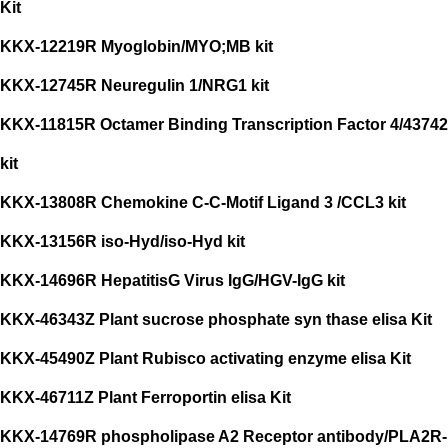
Kit
KKX-12219R Myoglobin/MYO;MB kit
KKX-12745R Neuregulin 1/NRG1 kit
KKX-11815R Octamer Binding Transcription Factor 4/43742
kit
KKX-13808R Chemokine C-C-Motif Ligand 3 /CCL3 kit
KKX-13156R iso-Hyd/iso-Hyd kit
KKX-14696R HepatitisG Virus IgG/HGV-IgG kit
KKX-46343Z Plant sucrose phosphate syn thase elisa Kit
KKX-45490Z Plant Rubisco activating enzyme elisa Kit
KKX-46711Z Plant Ferroportin elisa Kit
KKX-14769R phospholipase A2 Receptor antibody/PLA2R-