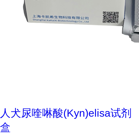
人犬尿喹啉酸(Kyn)elisa试剂
盒