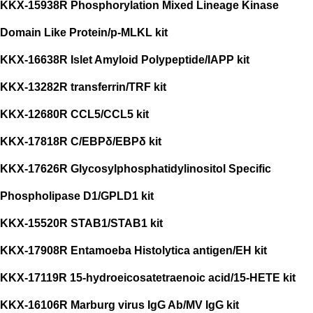
KKX-15938R Phosphorylation Mixed Lineage Kinase
Domain Like Protein/p-MLKL kit
KKX-16638R Islet Amyloid Polypeptide/IAPP kit
KKX-13282R transferrin/TRF kit
KKX-12680R CCL5/CCL5 kit
KKX-17818R C/EBPδ/EBPδ kit
KKX-17626R Glycosylphosphatidylinositol Specific
Phospholipase D1/GPLD1 kit
KKX-15520R STAB1/STAB1 kit
KKX-17908R Entamoeba Histolytica antigen/EH kit
KKX-17119R 15-hydroeicosatetraenoic acid/15-HETE kit
KKX-16106R Marburg virus IgG Ab/MV IgG kit