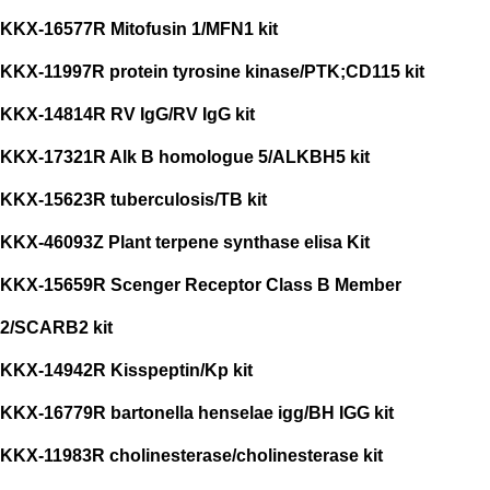
KKX-16577R Mitofusin 1/MFN1 kit
KKX-11997R protein tyrosine kinase/PTK;CD115 kit
KKX-14814R RV IgG/RV IgG kit
KKX-17321R Alk B homologue 5/ALKBH5 kit
KKX-15623R tuberculosis/TB kit
KKX-46093Z Plant terpene synthase elisa Kit
KKX-15659R Scenger Receptor Class B Member
2/SCARB2 kit
KKX-14942R Kisspeptin/Kp kit
KKX-16779R bartonella henselae igg/BH IGG kit
KKX-11983R cholinesterase/cholinesterase kit