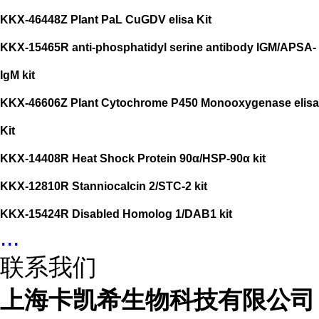
KKX-46448Z Plant PaL CuGDV elisa Kit
KKX-15465R anti-phosphatidyl serine antibody IGM/APSA-
IgM kit
KKX-46606Z Plant Cytochrome P450 Monooxygenase elisa
Kit
KKX-14408R Heat Shock Protein 90α/HSP-90α kit
KKX-12810R Stanniocalcin 2/STC-2 kit
KKX-15424R Disabled Homolog 1/DAB1 kit
...
联系我们
上海卡凯希生物科技有限公司