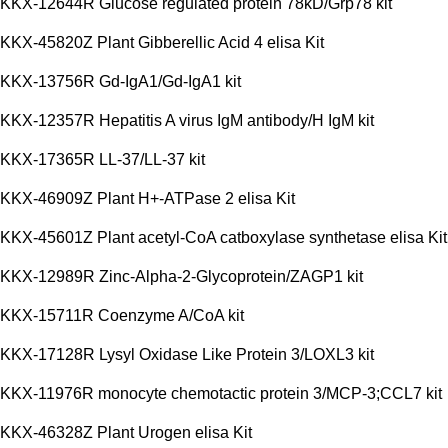
KKX-12644R Glucose regulated protein 78kD/Grp78 kit
KKX-45820Z Plant Gibberellic Acid 4 elisa Kit
KKX-13756R Gd-IgA1/Gd-IgA1 kit
KKX-12357R Hepatitis A virus IgM antibody/H IgM kit
KKX-17365R LL-37/LL-37 kit
KKX-46909Z Plant H+-ATPase 2 elisa Kit
KKX-45601Z Plant acetyl-CoA catboxylase synthetase elisa Kit
KKX-12989R Zinc-Alpha-2-Glycoprotein/ZAGP1 kit
KKX-15711R Coenzyme A/CoA kit
KKX-17128R Lysyl Oxidase Like Protein 3/LOXL3 kit
KKX-11976R monocyte chemotactic protein 3/MCP-3;CCL7 kit
KKX-46328Z Plant Urogen elisa Kit