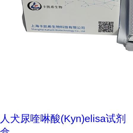
人犬尿喹啉酸(Kyn)elisa试剂
盒