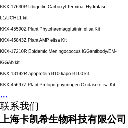
KKX-17630R Ubiquitin Carboxyl Terminal Hydrolase
L1/UCHL1 kit
KKX-45590Z Plant Phytohaemagglutinin elisa Kit
KKX-45843Z Plant AMP elisa Kit
KKX-17210R Epidemic Meningococcus IGGantibody/EM-
IGGAb kit
KKX-13192R apoprotein B100/apo-B100 kit
KKX-45697Z Plant Protoporphyrinogen Oxidase elisa Kit
...
联系我们
上海卡凯希生物科技有限公司