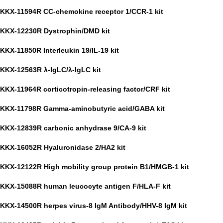
KKX-11594R CC-chemokine receptor 1/CCR-1 kit
KKX-12230R Dystrophin/DMD kit
KKX-11850R Interleukin 19/IL-19 kit
KKX-12563R λ-IgLC/λ-IgLC kit
KKX-11964R corticotropin-releasing factor/CRF kit
KKX-11798R Gamma-aminobutyric acid/GABA kit
KKX-12839R carbonic anhydrase 9/CA-9 kit
KKX-16052R Hyaluronidase 2/HA2 kit
KKX-12122R High mobility group protein B1/HMGB-1 kit
KKX-15088R human leucocyte antigen F/HLA-F kit
KKX-14500R herpes virus-8 IgM Antibody/HHV-8 IgM kit