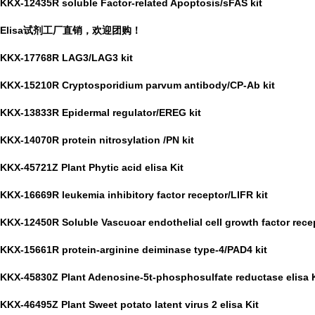
KKX-12435R soluble Factor-related Apoptosis/sFAS kit
Elisa试剂工厂直销，欢迎团购！
KKX-17768R LAG3/LAG3 kit
KKX-15210R Cryptosporidium parvum antibody/CP-Ab kit
KKX-13833R Epidermal regulator/EREG kit
KKX-14070R protein nitrosylation /PN kit
KKX-45721Z Plant Phytic acid elisa Kit
KKX-16669R leukemia inhibitory factor receptor/LIFR kit
KKX-12450R Soluble Vascuoar endothelial cell growth factor rece
KKX-15661R protein-arginine deiminase type-4/PAD4 kit
KKX-45830Z Plant Adenosine-5t-phosphosulfate reductase elisa K
KKX-46495Z Plant Sweet potato latent virus 2 elisa Kit