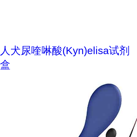
人犬尿喹啉酸(Kyn)elisa试剂
盒