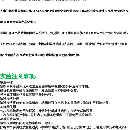
人幽门螺杆菌尿素酶抗体(HPU-Ab)elisa试剂盒
免费代测,全程
ELISA试剂盒实验技术指导,免费代做实
验,欢迎来电索取产品说明书.
我司在保证产品质量的同时,以价格优、到货快、服务周到等优点获得了科研人士的一致好评,我们致力
于各种ELISA试剂盒、抗体、生物试剂等优质科研产品的 、销售。竭诚为广大科研用户提供*,*质,价
格*优势的产品,免费为您提供全程技术指导,解决您的后顾之忧。
实验注意事项:
室温平衡
试剂盒从冷藏环境中取出后应在室温平衡15-30分钟后方可使用。
酶标包被板开封后如未用完，板条应装入密封袋中保存。
样本在使用前也要在室温平衡60分钟。
浓洗涤液处理
浓洗涤液可能会有结晶析出，稀释时可在水浴中加温助溶，洗涤时不影响结果。
加样器使用
各步加样均应使用加样器，并经常校对其准确性，以避免试验误差。
一次加样时间控制在5分钟内，如标本数量多，推荐使用排枪加样。
标准曲线与复孔
请每次测定的同时做标准曲线，做复孔。
如标本中待测物质含量过高（样本OD值大于标准品孔孔的OD值），请先用样品稀释液稀释