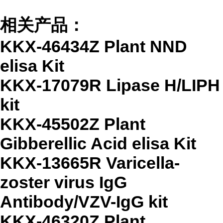
相关产品：
KKX-46434Z Plant NND
elisa Kit
KKX-17079R Lipase H/LIPH
kit
KKX-45502Z Plant
Gibberellic Acid elisa Kit
KKX-13665R Varicella-
zoster virus IgG
Antibody/VZV-IgG kit
KKX-46320Z Plant