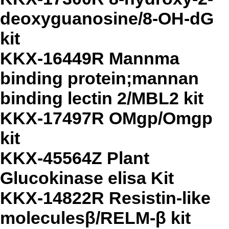
deoxyguanosine/8-OH-dG
kit
KKX-16449R Mannma
binding protein;mannan
binding lectin 2/MBL2 kit
KKX-17497R OMgp/Omgp
kit
KKX-45564Z Plant
Glucokinase elisa Kit
KKX-14822R Resistin-like
moleculesβ/RELM-β kit