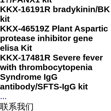
KKX-16191R bradykinin/BK
kit
KKX-46519Z Plant Aspartic
protease inhibitor gene
elisa Kit
KKX-17481R Severe fever
with thrombocytopenia
Syndrome IgG
antibody/SFTS-IgG kit
...
联系我们