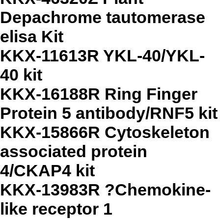
Depachrome tautomerase
elisa Kit
KKX-11613R YKL-40/YKL-
40 kit
KKX-16188R Ring Finger
Protein 5 antibody/RNF5 kit
KKX-15866R Cytoskeleton
associated protein
4/CKAP4 kit
KKX-13983R ?Chemokine-
like receptor 1