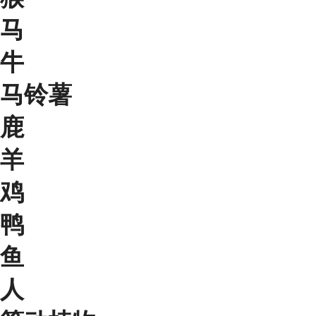
马
牛
马铃薯
鹿
羊
鸡
鸭
鱼
人