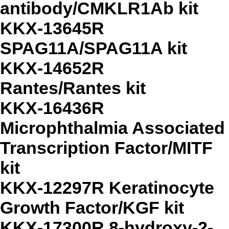
antibody/CMKLR1Ab kit
KKX-13645R
SPAG11A/SPAG11A kit
KKX-14652R
Rantes/Rantes kit
KKX-16436R
Microphthalmia Associated
Transcription Factor/MITF
kit
KKX-12297R Keratinocyte
Growth Factor/KGF kit
KKX-17300R 8-hydroxy-2-