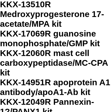
KKX-13510R
Medroxyprogesterone 17-
acetate/MPA kit
KKX-17069R guanosine
monophosphate/GMP kit
KKX-12060R mast cell
carboxypeptidase/MC-CPA
kit
KKX-14951R apoprotein A1
antibody/apoA1-Ab kit
KKX-12049R Pannexin-
1?/PANX1 kit