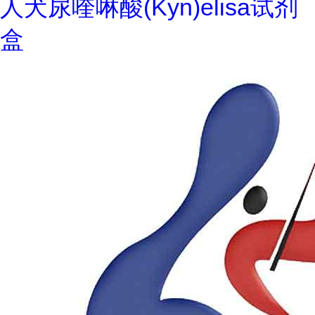
人犬尿喹啉酸(Kyn)elisa试剂
盒