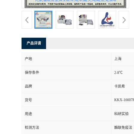
产品详请
产地
上海
保存条件
2-8℃
品牌
卡凯希
KKX-16607
货号
用途
科研实验
检测方法
酶联免疫法