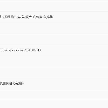
昆虫,微生物,牛,马,羊,鹅,犬,鸡,鸭,鱼,兔,猴等
n disulfide-isomerase A3/PDIA3 kit
胞,组织,等相关液体