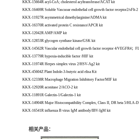
KKX-15664R acyl-CoA; cholesterol acyltransferase/ACAT kit
KKX-16469R Soluble Vascuoar endothelial cell growth factor receptor2/sFlt-2 
KKX-11927R asymmetrical dimethylarginine/ADMA kit
KKX-16370R activated protein C resistance/APCR kit
KKX-12042R AMP/AMP kit
KKX-12853R glycogen synthase kinase/GSK kit
KKX-14562R Vascular endothelial cell growth factor receptor 4/VEGFR4；FL
KKX-13779R hypoxia-inducible factor /HIF kit
KKX-11974R Herpes simplex virus 2/HSV-Ag2 kit
KKX-45604Z Plant Indole-3-butyric acid elisa Kit
KKX-12338R Macrophage Migration Inhibitory Factor/MIF kit
KKX-12920R aconitase 2/ACO-2 kit
KKX-11891R Galectin-1/Galectin-1 kit
KKX-14904R Major Histocompatibility Complex, Class II, DR beta 5/HLA-D
KKX-16541R influenza B virus IgM antibody/IBV-IgM kit
相关产品：