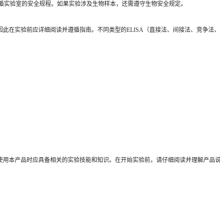
循实验室的安全规程。如果实验涉及生物样本，还需遵守生物安全规定。
，因此在实验前应详细阅读并遵循指南。不同类型的ELISA（直接法、间接法、竞争
在使用本产品时应具备相关的实验技能和知识。在开始实验前，请仔细阅读并理解产品