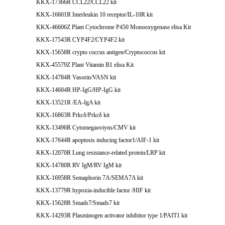
KKX-17366R CCL22/CCL22 kit
KKX-16601R Interleukin 10 receptor/IL-10R kit
KKX-46606Z Plant Cytochrome P450 Monooxygenase elisa Kit
KKX-17543R CYP4F2/CYP4F2 kit
KKX-15658R crypto coccus antigen/Cryptococcus kit
KKX-45579Z Plant Vitamin B1 elisa Kit
KKX-14784R Vasorin/VASN kit
KKX-14604R HP-IgG/HP-IgG kit
KKX-13521R /EA-IgA kit
KKX-16863R Prkcδ/Prkcδ kit
KKX-13496R Cytomegaoviyns/CMV kit
KKX-17644R apoptosis inducing factor1/AIF-1 kit
KKX-12070R Lung resistance-related protein/LRP kit
KKX-14780R RV IgM/RV IgM kit
KKX-16958R Semaphorin 7A/SEMA7A kit
KKX-13779R hypoxia-inducible factor /HIF kit
KKX-15628R Smads7/Smads7 kit
KKX-14293R Plasminogen activator inhibitor type 1/PAIT1 kit