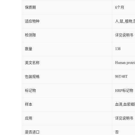
保质期
6个月
适应物种
人,鼠,,植物,
检测限
详见说明书
138
数量
Human protei
英文名称
96T/48T
包装规格
标记物
HRP标记物
样本
血清,血浆细
应用
详见说明书
是否进口
否