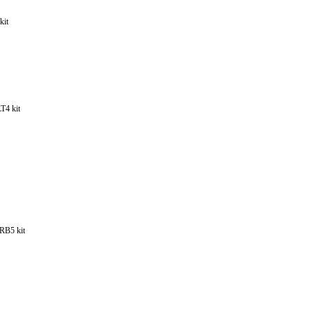
kit
T4 kit
RB5 kit