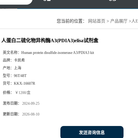
您当前的位置：
网站首页
>
产品展厅
>
人E
人蛋白二硫化物异构酶A3(PDIA3)elisa试剂盒
英文名称：
Human protein disulfide-isomerase A3/PDIA3 kit
品牌：
卡凯希
产地：
上海
型号：
96T/48T
货号：
KKX-16607R
价格：
￥1200/盒
发布日期：
2024-09-25
更新日期：
2026-08-10
发送咨询信息