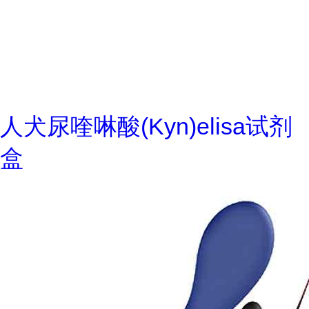
人犬尿喹啉酸(Kyn)elisa试剂
盒