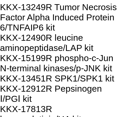
KKX-13249R Tumor Necrosis
Factor Alpha Induced Protein
6/TNFAIP6 kit
KKX-12490R leucine
aminopeptidase/LAP kit
KKX-15199R phospho-c-Jun
N-terminal kinases/p-JNK kit
KKX-13451R SPK1/SPK1 kit
KKX-12912R Pepsinogen
Ⅰ/PGⅠ kit
KKX-17813R