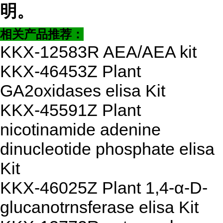
明。
相关产品推荐：
KKX-12583R AEA/AEA kit
KKX-46453Z Plant
GA2oxidases elisa Kit
KKX-45591Z Plant
nicotinamide adenine
dinucleotide phosphate elisa
Kit
KKX-46025Z Plant 1,4-α-D-
glucanotrnsferase elisa Kit