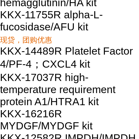
hemagglutinin/HA kit
KKX-11755R alpha-L-
fucosidase/AFU kit
现贷，团购优惠
KKX-14489R Platelet Factor
4/PF-4；CXCL4 kit
KKX-17037R high-
temperature requirement
protein A1/HTRA1 kit
KKX-16216R
MYDGF/MYDGF kit
KKX-12582R IMPDH/IMPDH