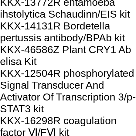
KKX-13772R entamoeba
ihstolytica Schaudinn/EIS kit
KKX-14131R Bordetella
pertussis antibody/BPAb kit
KKX-46586Z Plant CRY1 Ab
elisa Kit
KKX-12504R phosphorylated
Signal Transducer And
Activator Of Transcription 3/p-
STAT3 kit
KKX-16298R coagulation
factor Ⅵ/FⅥ kit