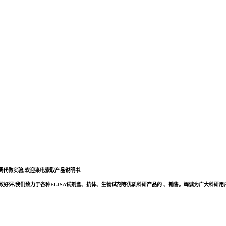
免费代做实验,欢迎来电索取产品说明书.
评,我们致力于各种ELISA试剂盒、抗体、生物试剂等优质科研产品的 、销售。竭诚为广大科研用户提