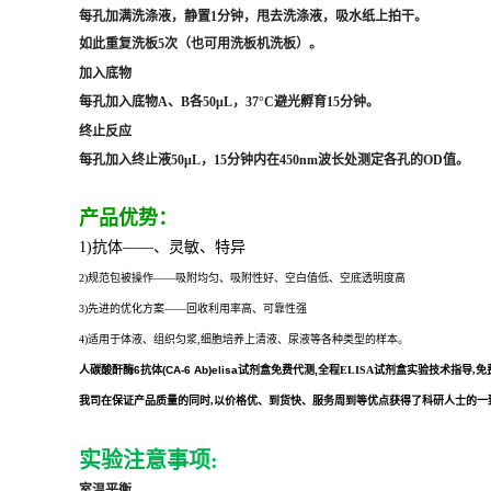
每孔加满洗涤液，静置1分钟，甩去洗涤液，吸水纸上拍干。
如此重复洗板5次（也可用洗板机洗板）。
加入底物
每孔加入底物A、B各50μL，37°C避光孵育15分钟。
终止反应
每孔加入终止液50μL，15分钟内在450nm波长处测定各孔的OD值。
产品优势：
1)抗体——、灵敏、特异
2)规范包被操作——吸附均匀、吸附性好、空白值低、空底透明度高
3)先进的优化方案——回收利用率高、可靠性强
4)适用于体液、组织匀浆,细胞培养上清液、尿液等各种类型的样本。
人碳酸酐酶6抗体(CA-6 Ab)elisa试剂盒
免费代测,全程
ELISA试剂盒实验技术指导,
我司在保证产品质量的同时,以价格优、到货快、服务周到等优点获得了科研人士的一致好
实验注意事项:
室温平衡