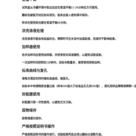
试剂盒从冷藏环境中取出后应在室温平衡15-30分钟后方可使用。
酶标包被板开封后如未用完，板条应装入密封袋中保存。
样本在使用前也要在室温平衡60分钟。
浓洗涤液处理
浓洗涤液可能会有结晶析出，稀释时可在水浴中加温助溶，洗涤时不影响结果。
加样器使用
各步加样均应使用加样器，并经常校对其准确性，以避免试验误差。
一次加样时间控制在5分钟内，如标本数量多，推荐使用排枪加样。
标准曲线与复孔
请每次测定的同时做标准曲线，做复孔。
如标本中待测物质含量过高（样本OD值大于标准品孔孔的OD值），请先用样品稀释液稀释一定
封板膜使用
封板膜只限一次性使用，以避免交叉污染。
底物保存
底物请避光保存。
严格按照说明书操作
严格按照说明书的操作进行，试验结果判定必须以酶标仪读数为准。