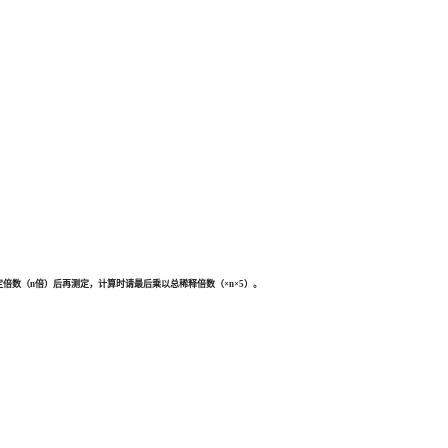
倍数（n倍）后再测定，计算时请最后乘以总稀释倍数（×n×5）。