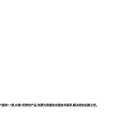
供*,*质,价格*优势的产品,免费为您提供全程技术指导,解决您的后顾之忧。