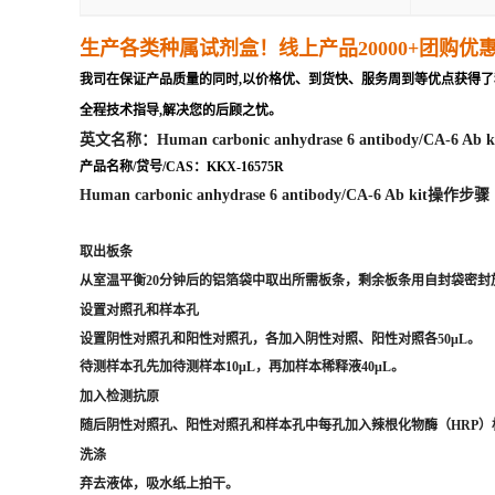
生产各类种属试剂盒
！线上产品20000+团购优
我司在保证产品质量的同时,以价格优、到货快、服务周到等优点获得了
全程技术指导,解决您的后顾之忧。
英文名称：Human carbonic anhydrase 6 antibody/CA-6 Ab k
产品名称/贷号/CAS：KKX-16575R
Human carbonic anhydrase 6 antibody/CA-6 Ab kit操作步骤
取出板条
从室温平衡20分钟后的铝箔袋中取出所需板条，剩余板条用自封袋密封放
设置对照孔和样本孔
设置阴性对照孔和阳性对照孔，各加入阴性对照、阳性对照各50μL。
待测样本孔先加待测样本10μL，再加样本稀释液40μL。
加入检测抗原
随后阴性对照孔、阳性对照孔和样本孔中每孔加入辣根化物酶（HRP）标记
洗涤
弃去液体，吸水纸上拍干。