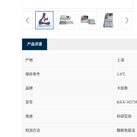
产品详请
产地
上海
保存条件
2-8℃
品牌
卡凯希
KKX-16575
货号
用途
科研实验
检测方法
酶联免疫法