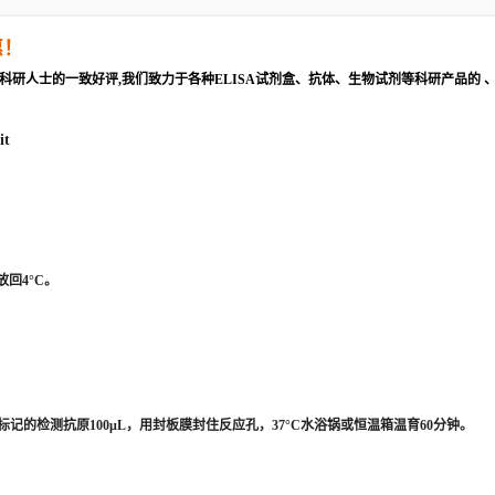
惠！
科研人士的一致好评,我们致力于各种ELISA试剂盒、抗体、生物试剂等科研产品的 
it
回4°C。
的检测抗原100μL，用封板膜封住反应孔，37°C水浴锅或恒温箱温育60分钟。