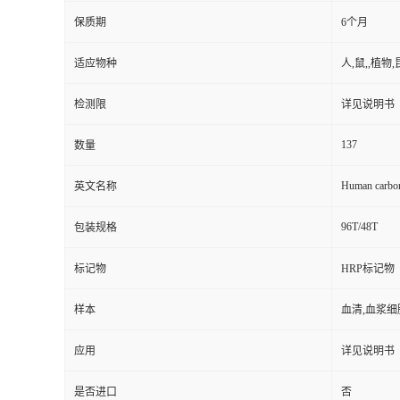
保质期
6个月
适应物种
人,鼠,,植物,
检测限
详见说明书
137
数量
Human carbon
英文名称
96T/48T
包装规格
标记物
HRP标记物
样本
血清,血浆细
应用
详见说明书
是否进口
否