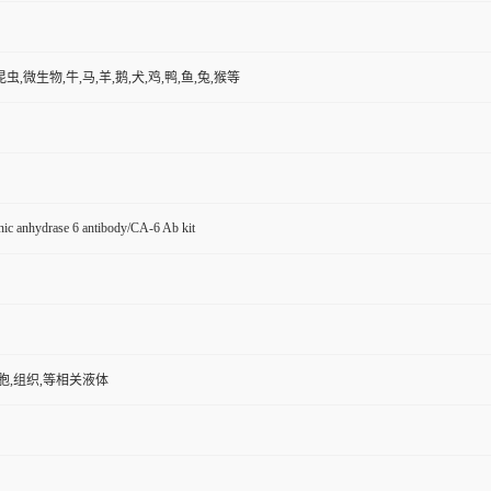
昆虫,微生物,牛,马,羊,鹅,犬,鸡,鸭,鱼,兔,猴等
ic anhydrase 6 antibody/CA-6 Ab kit
胞,组织,等相关液体