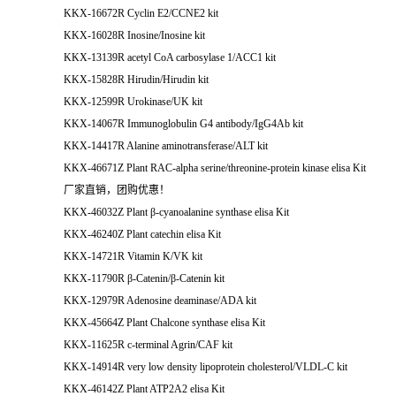
KKX-16672R Cyclin E2/CCNE2 kit
KKX-16028R Inosine/Inosine kit
KKX-13139R acetyl CoA carbosylase 1/ACC1 kit
KKX-15828R Hirudin/Hirudin kit
KKX-12599R Urokinase/UK kit
KKX-14067R Immunoglobulin G4 antibody/IgG4Ab kit
KKX-14417R Alanine aminotransferase/ALT kit
KKX-46671Z Plant RAC-alpha serine/threonine-protein kinase elisa Kit
厂家直销，团购优惠！
KKX-46032Z Plant β-cyanoalanine synthase elisa Kit
KKX-46240Z Plant catechin elisa Kit
KKX-14721R Vitamin K/VK kit
KKX-11790R β-Catenin/β-Catenin kit
KKX-12979R Adenosine deaminase/ADA kit
KKX-45664Z Plant Chalcone synthase elisa Kit
KKX-11625R c-terminal Agrin/CAF kit
KKX-14914R very low density lipoprotein cholesterol/VLDL-C kit
KKX-46142Z Plant ATP2A2 elisa Kit