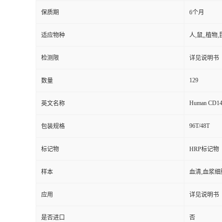
保质期
6个月
适应物种
人,鼠,,植物,
检测限
详见说明书
129
数量
Human CD147
英文名称
96T/48T
包装规格
标记物
HRP标记物
样本
血清,血浆细
应用
详见说明书
是否进口
否