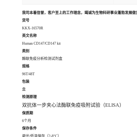
我司本着信誉，客户至上的工作理念，竭诚为生物科研事业蓬勃发展做
货号
KKX-16570R
英文名称
Human CD147/CD147 kit
类别
酶联免疫分析检测试剂盒
规格
96T/48T
包装
盒
检测原理
双抗体一步夹心法酶联免疫吸附试验（
ELISA）
保质期
6个月
保存条件
避光/低温保存（2-8°C）