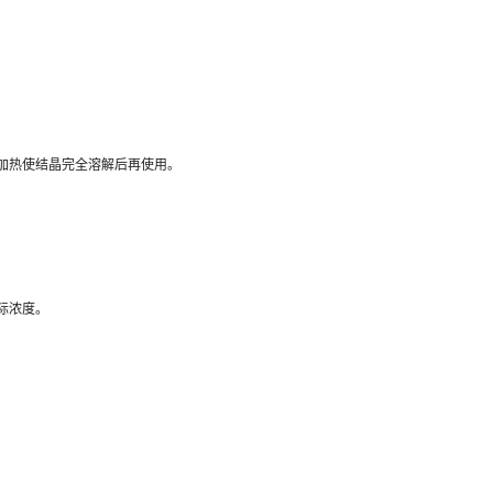
加热使结晶完全溶解后再使用。
际浓度。