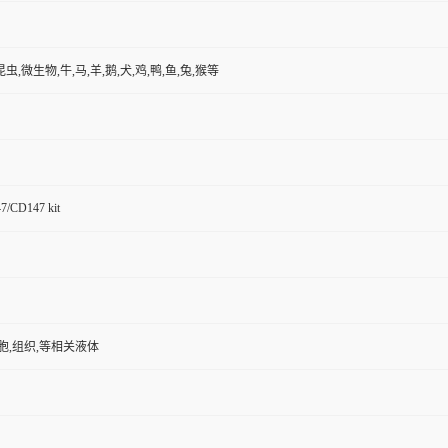
昆虫,微生物,牛,马,羊,鹅,犬,鸡,鸭,鱼,兔,猴等
/CD147 kit
胞,组织,等相关液体