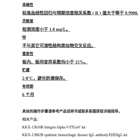
准确性
标准品线性回归与预期浓度相关系数 ( R ) 值大于等于 0.990
灵敏度
检测浓度小于 1.0 mg/L。
特
不与其它可溶性结构类似物交叉反应。
重复性
板内、板间变异系数均小于 15%。
贮藏
2-8°C，避光防潮保存。
有效期
6 个月
具体的操作步骤请参考产品说明书或联系客服获取详细指导。
相关产品：
KKX-13616R Integrin Alpha V/ITGαV kit
KKX-13962R epidemic hemorrhagic disease IgG antibody/EHDIgG kit