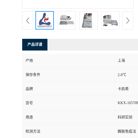
产品详请
产地
上海
保存条件
2-8℃
品牌
卡凯希
KKX-16570
货号
用途
科研实验
检测方法
酶联免疫法