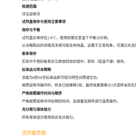
检测范围
详见说明书
试剂盒保存与使用注意事项
保存与平衡
试剂盒应保存在2-8°C，使用前需在室温下平衡20分钟。
从冰箱取出的浓缩洗涤液可能会有结晶，这属于正常现象，可通过水浴
板条保存
实验中不用的板条应立即放回自封袋中，密封（低温干燥）保存。
标准品与样本稀释
浓度为0的S0号标准品即可视为阴性对照或空白。
按照说明书操作时，样本已经稀释5倍，最终结果需乘以5才是样本的实
严格按照操作时间与顺序
严格按照说明书中标明的时间、加液量及顺序进行温育操作。
充分摇匀液体组分
所有液体组分使用前应充分摇匀。
试剂盒性能