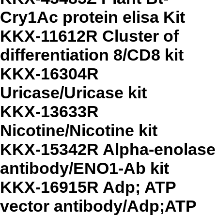
Cry1Ac protein elisa Kit
KKX-11612R Cluster of
differentiation 8/CD8 kit
KKX-16304R
Uricase/Uricase kit
KKX-13633R
Nicotine/Nicotine kit
KKX-15342R Alpha-enolase
antibody/ENO1-Ab kit
KKX-16915R Adp; ATP
vector antibody/Adp;ATP