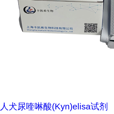
人犬尿喹啉酸(Kyn)elisa试剂