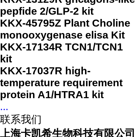
pepfide 2/GLP-2 kit
KKX-45795Z Plant Choline
monooxygenase elisa Kit
KKX-17134R TCN1/TCN1
kit
KKX-17037R high-
temperature requirement
protein A1/HTRA1 kit
...
联系我们
上海卡凯希生物科技有限公司