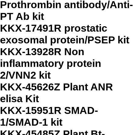
Prothrombin antibody/Anti-
PT Ab kit
KKX-17491R prostatic
exosomal protein/PSEP kit
KKX-13928R Non
inflammatory protein
2/VNN2 kit
KKX-45626Z Plant ANR
elisa Kit
KKX-15951R SMAD-
1/SMAD-1 kit
KKX-45485Z Plant Bt-