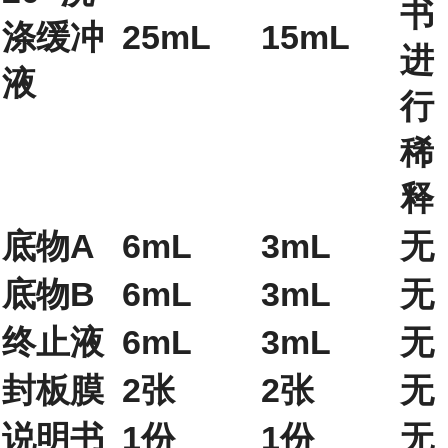
书
涤缓冲
25mL
15mL
进
液
行
稀
释
底物A
6mL
3mL
无
底物B
6mL
3mL
无
终止液
6mL
3mL
无
封板膜
2张
2张
无
说明书
1份
1份
无