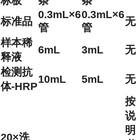
标板
条
条
0.3mL×6
0.3mL×6
标准品
无
管
管
样本稀
6mL
3mL
无
释液
检测抗
10mL
5mL
无
体-HRP
按
说
明
20×洗