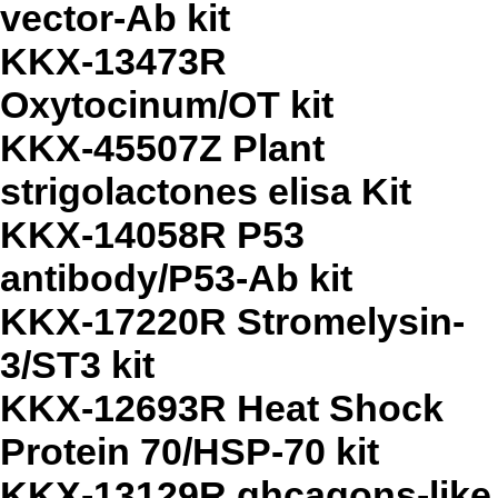
vector-Ab kit
KKX-13473R
Oxytocinum/OT kit
KKX-45507Z Plant
strigolactones elisa Kit
KKX-14058R P53
antibody/P53-Ab kit
KKX-17220R Stromelysin-
3/ST3 kit
KKX-12693R Heat Shock
Protein 70/HSP-70 kit
KKX-13129R ghcagons-like