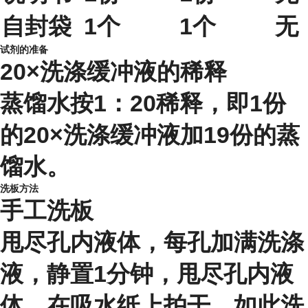
自封袋
1个
1个
无
试剂的准备
20×洗涤缓冲液的稀释
蒸馏水按1：20稀释，即1份
的20×洗涤缓冲液加19份的蒸
馏水。
洗板方法
手工洗板
甩尽孔内液体，每孔加满洗涤
液，静置1分钟，甩尽孔内液
体，在吸水纸上拍干，如此洗