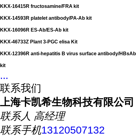
KKX-16415R fructosamine/FRA kit
KKX-14593R platelet antibody/PA-Ab kit
KKX-16096R ES-Ab/ES-Ab kit
KKX-46733Z Plant 3-PGC elisa Kit
KKX-12396R anti-hepatitis B virus surface antibody/HBsAb
kit
...
联系我们
上海卡凯希生物科技有限公司
联系人
高经理
联系手机
13120507132