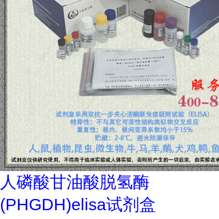
人磷酸甘油酸脱氢酶
(PHGDH)elisa试剂盒