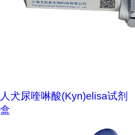
人犬尿喹啉酸(Kyn)elisa试剂
盒