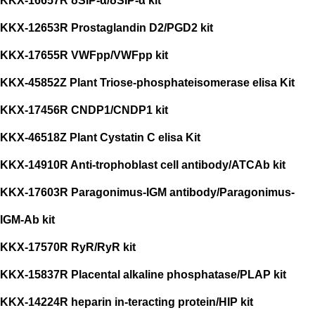
KKX-16657R δSIP-α/δSIP-α kit
KKX-12653R Prostaglandin D2/PGD2 kit
KKX-17655R VWFpp/VWFpp kit
KKX-45852Z Plant Triose-phosphateisomerase elisa Kit
KKX-17456R CNDP1/CNDP1 kit
KKX-46518Z Plant Cystatin C elisa Kit
KKX-14910R Anti-trophoblast cell antibody/ATCAb kit
KKX-17603R Paragonimus-IGM antibody/Paragonimus-
IGM-Ab kit
KKX-17570R RyR/RyR kit
KKX-15837R Placental alkaline phosphatase/PLAP kit
KKX-14224R heparin in-teracting protein/HIP kit