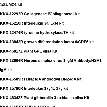
1/SUMO1 kit
KKX-12293R Collagenase I/Collagenase I kit
KKX-15218R Interleukin 34/IL-34 kit
KKX-12474R tyrosine hydroxylase/TH kit
KKX-13842R growth differentiation factot 6/GDF6 kit
KKX-46817Z Plant GPE elisa Kit
KKX-13664R Herpes simplex virus 1 IgM Antibody/HSV1-
IgM kit
KKX-16589R H3N2 IgA antibody/H3N2-IgA kit
KKX-15780R Interleukin 17γ/IL-17γ kit
KKX-46342Z Plant gibberellin 3-oxidases elisa Kit