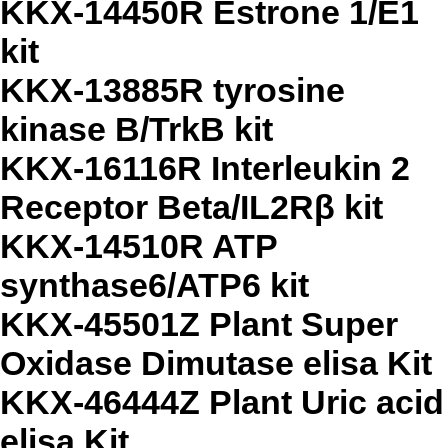
KKX-14450R Estrone 1/E1
kit
KKX-13885R tyrosine
kinase B/TrkB kit
KKX-16116R Interleukin 2
Receptor Beta/IL2Rβ kit
KKX-14510R ATP
synthase6/ATP6 kit
KKX-45501Z Plant Super
Oxidase Dimutase elisa Kit
KKX-46444Z Plant Uric acid
elisa Kit