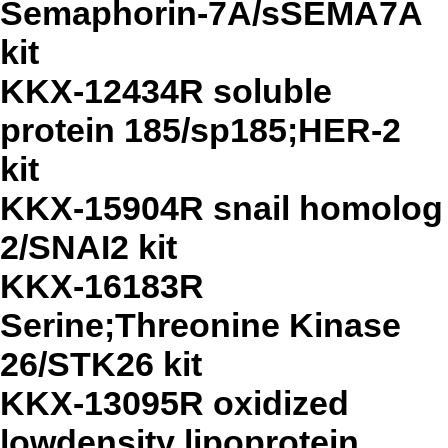
Semaphorin-7A/sSEMA7A
kit
KKX-12434R soluble
protein 185/sp185;HER-2
kit
KKX-15904R snail homolog
2/SNAI2 kit
KKX-16183R
Serine;Threonine Kinase
26/STK26 kit
KKX-13095R oxidized
lowdensity lipoprotein