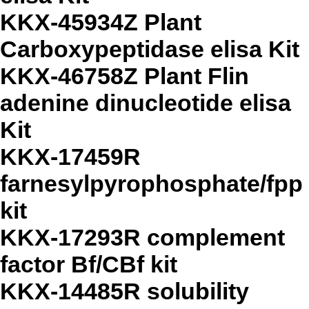
KKX-45934Z Plant
Carboxypeptidase elisa Kit
KKX-46758Z Plant Flin
adenine dinucleotide elisa
Kit
KKX-17459R
farnesylpyrophosphate/fpp
kit
KKX-17293R complement
factor Bf/CBf kit
KKX-14485R solubility