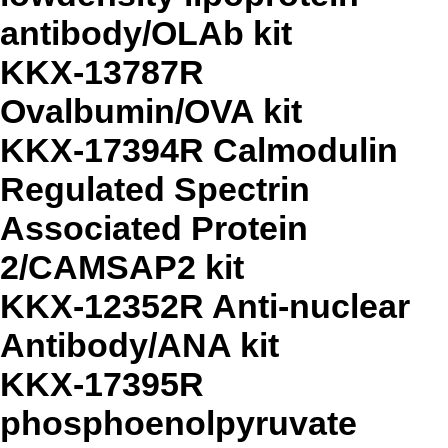
antibody/OLAb kit
KKX-13787R
Ovalbumin/OVA kit
KKX-17394R Calmodulin
Regulated Spectrin
Associated Protein
2/CAMSAP2 kit
KKX-12352R Anti-nuclear
Antibody/ANA kit
KKX-17395R
phosphoenolpyruvate