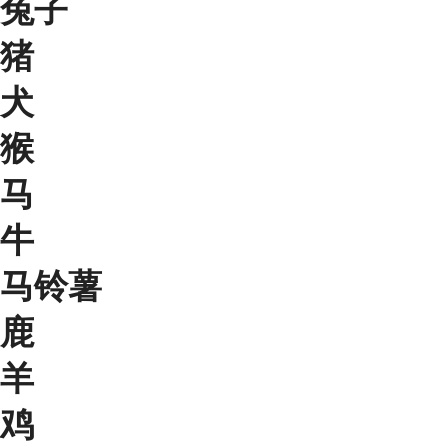
兔子
猪
犬
猴
马
牛
马铃薯
鹿
羊
鸡