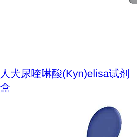
人犬尿喹啉酸(Kyn)elisa试剂
盒