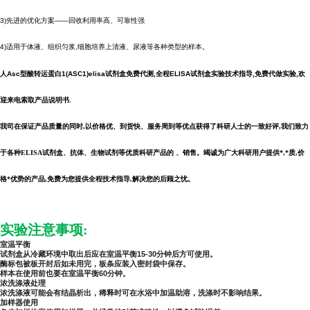
3)先进的优化方案——回收利用率高、可靠性强
4)适用于体液、组织匀浆,细胞培养上清液、尿液等各种类型的样本。
人Asc型酸转运蛋白1(ASC1)elisa试剂盒
免费代测,全程
ELISA试剂盒实验技术指导,免费代做实验,欢
迎来电索取产品说明书.
我司在保证产品质量的同时,以价格优、到货快、服务周到等优点获得了科研人士的一致好评,我们致力
于各种ELISA试剂盒、抗体、生物试剂等优质科研产品的 、销售。竭诚为广大科研用户提供*,*质,价
格*优势的产品,免费为您提供全程技术指导,解决您的后顾之忧。
实验注意事项:
室温平衡
试剂盒从冷藏环境中取出后应在室温平衡15-30分钟后方可使用。
酶标包被板开封后如未用完，板条应装入密封袋中保存。
样本在使用前也要在室温平衡60分钟。
浓洗涤液处理
浓洗涤液可能会有结晶析出，稀释时可在水浴中加温助溶，洗涤时不影响结果。
加样器使用