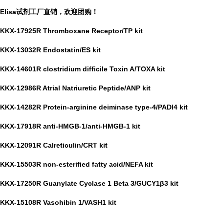
Elisa试剂工厂直销，欢迎团购！
KKX-17925R Thromboxane Receptor/TP kit
KKX-13032R Endostatin/ES kit
KKX-14601R clostridium difficile Toxin A/TOXA kit
KKX-12986R Atrial Natriuretic Peptide/ANP kit
KKX-14282R Protein-arginine deiminase type-4/PADI4 kit
KKX-17918R anti-HMGB-1/anti-HMGB-1 kit
KKX-12091R Calreticulin/CRT kit
KKX-15503R non-esterified fatty acid/NEFA kit
KKX-17250R Guanylate Cyclase 1 Beta 3/GUCY1β3 kit
KKX-15108R Vasohibin 1/VASH1 kit