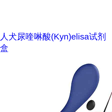
人犬尿喹啉酸(Kyn)elisa试剂
盒