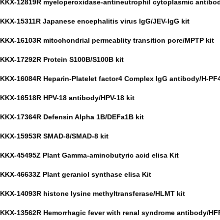
KKX-12819R myeloperoxidase-antineutrophil cytoplasmic antibo
KKX-15311R Japanese encephalitis virus IgG/JEV-IgG kit
KKX-16103R mitochondrial permeablity transition pore/MPTP kit
KKX-17292R Protein S100B/S100B kit
KKX-16084R Heparin-Platelet factor4 Complex IgG antibody/H-PF4
KKX-16518R HPV-18 antibody/HPV-18 kit
KKX-17364R Defensin Alpha 1B/DEFa1B kit
KKX-15953R SMAD-8/SMAD-8 kit
KKX-45495Z Plant Gamma-aminobutyric acid elisa Kit
KKX-46633Z Plant geraniol synthase elisa Kit
KKX-14093R histone lysine methyltransferase/HLMT kit
KKX-13562R Hemorrhagic fever with renal syndrome antibody/HFR