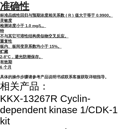
准确性
标准品线性回归与预期浓度相关系数 ( R ) 值大于等于 0.9900。
灵敏度
检测浓度小于 1.0 mg/L。
特
不与其它可溶性结构类似物交叉反应。
重复性
板内、板间变异系数均小于 15%。
贮藏
2-8°C，避光防潮保存。
有效期
6 个月
具体的操作步骤请参考产品说明书或联系客服获取详细指导。
相关产品：
KKX-13267R Cyclin-
dependent kinase 1/CDK-1
kit