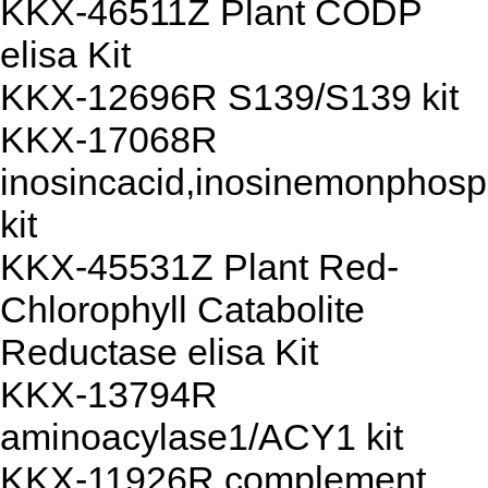
KKX-46511Z Plant CODP
elisa Kit
KKX-12696R S139/S139 kit
KKX-17068R
inosincacid,inosinemonphos
kit
KKX-45531Z Plant Red-
Chlorophyll Catabolite
Reductase elisa Kit
KKX-13794R
aminoacylase1/ACY1 kit
KKX-11926R complement