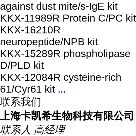
against dust mite/s-IgE kit
KKX-11989R Protein C/PC kit
KKX-16210R
neuropeptide/NPB kit
KKX-15289R phospholipase
D/PLD kit
KKX-12084R cysteine-rich
61/Cyr61 kit
...
联系我们
上海卡凯希生物科技有限公司
联系人
高经理