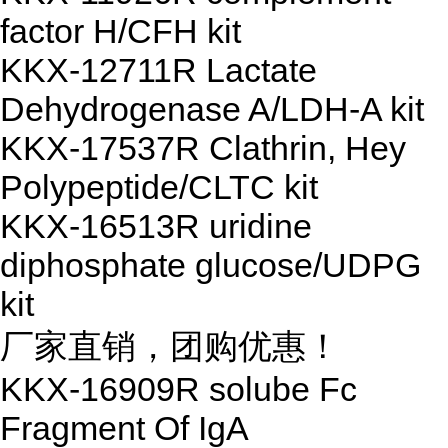
factor H/CFH kit
KKX-12711R Lactate
Dehydrogenase A/LDH-A kit
KKX-17537R Clathrin, Hey
Polypeptide/CLTC kit
KKX-16513R uridine
diphosphate glucose/UDPG
kit
厂家直销，团购优惠！
KKX-16909R solube Fc
Fragment Of IgA