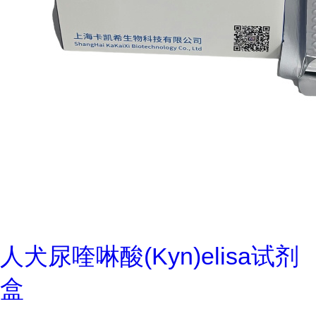
人犬尿喹啉酸(Kyn)elisa试剂
盒