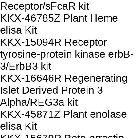
Receptor/sFcaR kit
KKX-46785Z Plant Heme
elisa Kit
KKX-15094R Receptor
tyrosine-protein kinase erbB-
3/ErbB3 kit
KKX-16646R Regenerating
Islet Derived Protein 3
Alpha/REG3a kit
KKX-45871Z Plant enolase
elisa Kit