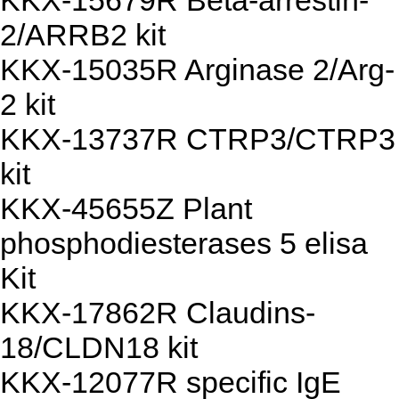
KKX-15679R Beta-arrestin-
2/ARRB2 kit
KKX-15035R Arginase 2/Arg-
2 kit
KKX-13737R CTRP3/CTRP3
kit
KKX-45655Z Plant
phosphodiesterases 5 elisa
Kit
KKX-17862R Claudins-
18/CLDN18 kit
KKX-12077R specific IgE