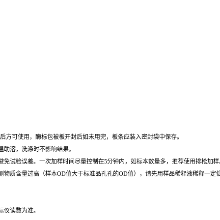
30分钟后方可使用，酶标包被板开封后如未用完，板条应装入密封袋中保存。
加温助溶，洗涤时不影响结果。
，以避免试验误差。一次加样时间尽量控制在5分钟内，如标本数量多，推荐使用排枪加样
待测物质含量过高（样本OD值大于标准品孔孔的OD值），请先用样品稀释液稀释一定倍
酶标仪读数为准。