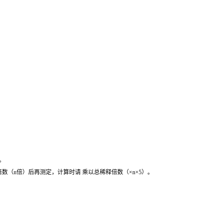
。
数（n倍）后再测定，计算时请 乘以总稀释倍数（×n×5）。