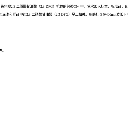
预先包被
2,3-二磷酸甘油酸（2,3-DPG）
抗体的包被微孔中，依次加入标本、标准品、
H
的深浅和样品中的
2,3-二磷酸甘油酸（2,3-DPG）
呈正相关。用酶标仪在
450nm 波
性。