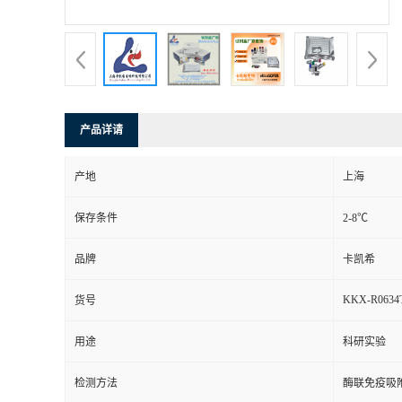
产品详请
产地
上海
保存条件
2-8℃
品牌
卡凯希
KKX-R0634
货号
用途
科研实验
检测方法
酶联免疫吸