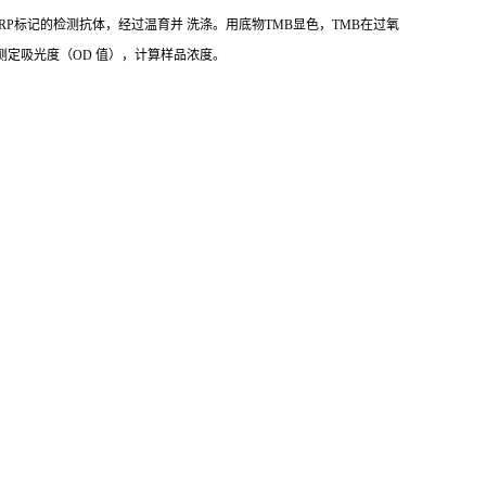
RP标记的检测抗体，经过温育并 洗涤。用底物TMB显色，TMB在过氧
长下测定吸光度（OD 值），计算样品浓度。