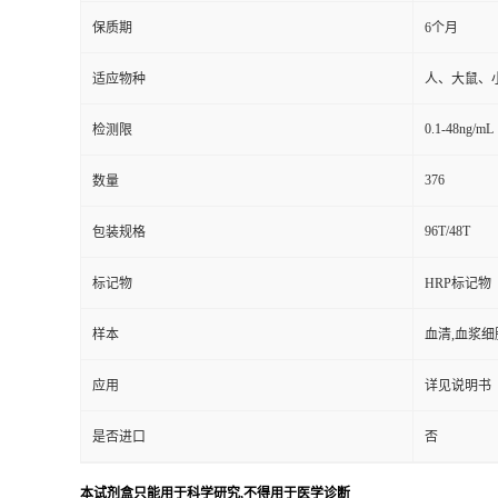
保质期
6个月
适应物种
人、大鼠、
0.1-48ng/mL
检测限
376
数量
96T/48T
包装规格
标记物
HRP标记物
样本
血清,血浆细
应用
详见说明书
是否进口
否
本试剂盒只能用于科学研究,不得用于医学诊断