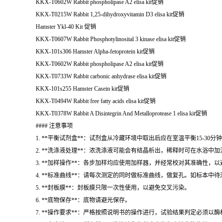
KKX-T0602W Rabbit phospholipase A2 elisa kit
促销
KKX-T0215W Rabbit 1,25-dihydroxyvitamin D3 elisa kit
促销
Hamster Ykl-40 Kit
促销
KKX-T0607W Rabbit Phosphotylinosital 3 kinase elisa kit
促销
KKX-101s306 Hamster Alpha-fetoprotein kit
促销
KKX-T0602W Rabbit phospholipase A2 elisa kit
促销
KKX-T0733W Rabbit carbonic anhydrase elisa kit
促销
KKX-101s255 Hamster Casein kit
促销
KKX-T0494W Rabbit free fatty acids elisa kit
促销
KKX-T0378W Rabbit A Disintegrin And Metalloprotease 1 elisa kit
促销
#### 注意事项
1. **平衡试剂盒**：试剂盒从冷藏环境中取出后应在室温平衡15-
2. **洗涤液处理**：浓洗涤液可能会有结晶析出，稀释时可在水浴中
3. **加样操作**：各步加样均应使用加样器，并经常校对其准确性
4. **标准曲线**：请每次测定的同时做标准曲线，做复孔。如标本中
5. **封板膜**：封板膜只限一次性使用，以避免交叉污染。
6. **底物保存**：底物请避光保存。
7. **操作要求**：严格按照说明书的操作进行，试验结果判定必须以