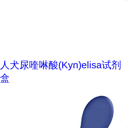
人犬尿喹啉酸(Kyn)elisa试剂
盒