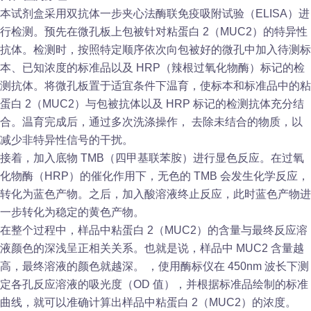
本试剂盒采用双抗体一步夹心法酶联免疫吸附试验（ELISA）进
行检测。预先在微孔板上包被针对粘蛋白 2（MUC2）的特异性
抗体。检测时，按照特定顺序依次向包被好的微孔中加入待测标
本、已知浓度的标准品以及 HRP（辣根过氧化物酶）标记的检
测抗体。将微孔板置于适宜条件下温育，使标本和标准品中的粘
蛋白 2（MUC2）与包被抗体以及 HRP 标记的检测抗体充分结
合。温育完成后，通过多次洗涤操作， 去除未结合的物质，以
减少非特异性信号的干扰。
接着，加入底物 TMB（四甲基联苯胺）进行显色反应。在过氧
化物酶（HRP）的催化作用下，无色的 TMB 会发生化学反应，
转化为蓝色产物。之后，加入酸溶液终止反应，此时蓝色产物进
一步转化为稳定的黄色产物。
在整个过程中，样品中粘蛋白 2（MUC2）的含量与最终反应溶
液颜色的深浅呈正相关关系。也就是说，样品中 MUC2 含量越
高，最终溶液的颜色就越深。 ，使用酶标仪在 450nm 波长下测
定各孔反应溶液的吸光度（OD 值），并根据标准品绘制的标准
曲线，就可以准确计算出样品中粘蛋白 2（MUC2）的浓度。