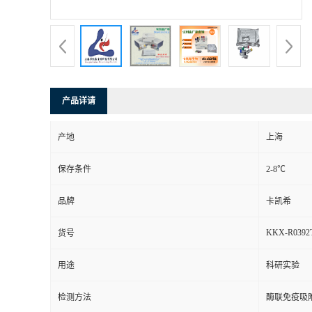
产品详请
产地
上海
保存条件
2-8℃
品牌
卡凯希
KKX-R0392
货号
用途
科研实验
检测方法
酶联免疫吸