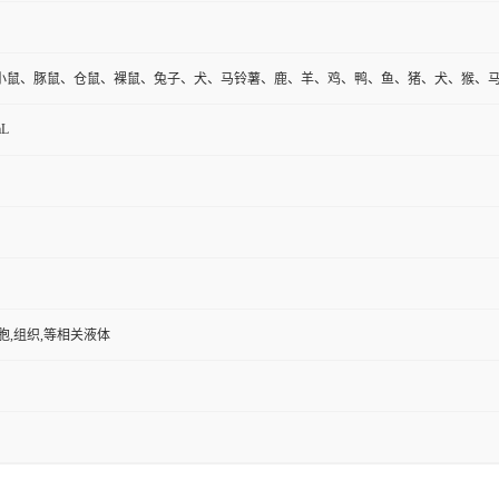
小鼠、豚鼠、仓鼠、裸鼠、兔子、犬、马铃薯、鹿、羊、鸡、鸭、鱼、猪、犬、猴、
mL
胞,组织,等相关液体