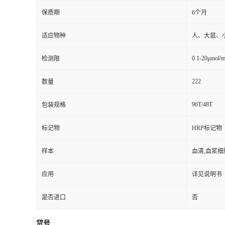
保质期
6个月
适应物种
人、大鼠、
0.1-20μmol/
检测限
222
数量
96T/48T
包装规格
标记物
HRP标记物
样本
血清,血浆细
应用
详见说明书
是否进口
否
贷号