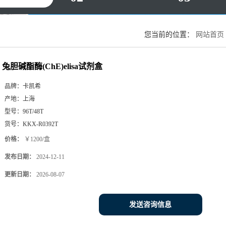
您当前的位置：
网站首页
兔胆碱酯酶(ChE)elisa试剂盒
品牌：
卡凯希
产地：
上海
型号：
96T/48T
货号：
KKX-R0392T
价格：
￥1200/盒
发布日期：
2024-12-11
更新日期：
2026-08-07
发送咨询信息