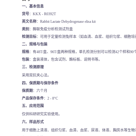
一、基本信息
货号
：KKX - R0392T
英文名称
：Rabbit Lactate Dehydrogenase elisa kit
类别
：酶联免疫分析检测试剂盒
检测目标
：可用于定量检测兔样本（如血清、血浆、组织匀浆、细胞培
二、规格与包装
规格
：有48T/盒、96T/盒两种规格，单孔检测分别可以检测42个样和90
包装
：盒装液体，包含试剂、酶标板、说明书等。
三、检测原理
采用双抗夹心法。
四、保质期与保存条件
保质期
：六个月
产品保存条件
：2 - 8°C
五、应用范围
仅供科研研究实验使用。
六、样品形式
用于细胞上清液、组织匀浆、血清、血浆、尿液、体液、胸房水等生物