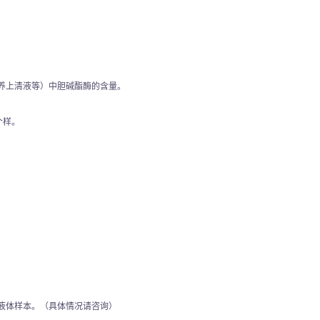
养上清液等）中胆碱酯酶的含量。
个样。
液体样本。（具体情况请咨询）