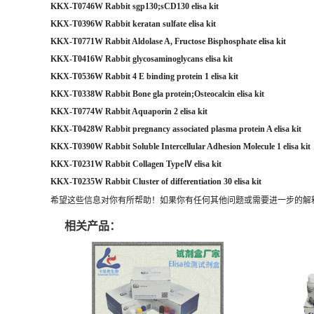
KKX-T0746W Rabbit sgp130;sCD130 elisa kit
KKX-T0396W Rabbit keratan sulfate elisa kit
KKX-T0771W Rabbit Aldolase A, Fructose Bisphosphate elisa kit
KKX-T0416W Rabbit glycosaminoglycans elisa kit
KKX-T0536W Rabbit 4 E binding protein 1 elisa kit
KKX-T0338W Rabbit Bone gla protein;Osteocalcin elisa kit
KKX-T0774W Rabbit Aquaporin 2 elisa kit
KKX-T0428W Rabbit pregnancy associated plasma protein A elisa kit
KKX-T0390W Rabbit Soluble Intercellular Adhesion Molecule 1 elisa kit
KKX-T0231W Rabbit Collagen TypeⅣ elisa kit
KKX-T0235W Rabbit Cluster of differentiation 30 elisa kit
希望这些信息对你有所帮助！如果你有任何其他问题或需要进一步的解
相关产品：