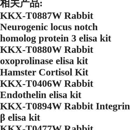
相关产品:
KKX-T0887W Rabbit
Neurogenic locus notch
homolog protein 3 elisa kit
KKX-T0880W Rabbit
oxoprolinase elisa kit
Hamster Cortisol Kit
KKX-T0406W Rabbit
Endothelin elisa kit
KKX-T0894W Rabbit Integrin
β elisa kit
KKX-T0477W Rabbit