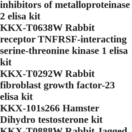
inhibitors of metalloproteinase
2 elisa kit
KKX-T0638W Rabbit
receptor TNFRSF-interacting
serine-threonine kinase 1 elisa
kit
KKX-T0292W Rabbit
fibroblast growth factor-23
elisa kit
KKX-101s266 Hamster
Dihydro testosterone kit
KKX-T0888W Rabbit Jagged