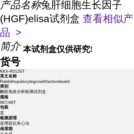
产品名称
兔肝细胞生长因子
(HGF)elisa试剂盒
查看相似产
品 >
简介
本试剂盒仅供研究!
货号
KKX-R0135T
英文名称
Rabbithepatocytegrowthfactorelisakit
类别
酶联免疫分析检测试剂盒
规格
96T/48T
包装
盒
检测原理
采用双抗夹心法
保质期
六个月