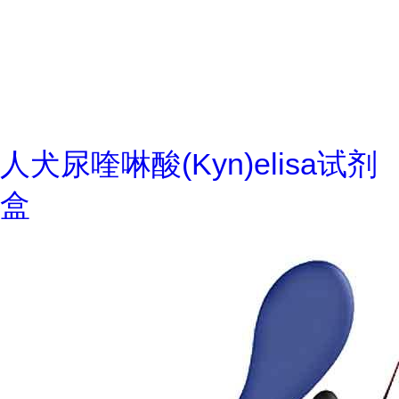
人犬尿喹啉酸(Kyn)elisa试剂
盒