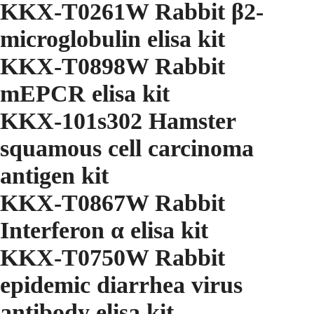
KKX-T0261W Rabbit β2-
microglobulin elisa kit
KKX-T0898W Rabbit
mEPCR elisa kit
KKX-101s302 Hamster
squamous cell carcinoma
antigen kit
KKX-T0867W Rabbit
Interferon α elisa kit
KKX-T0750W Rabbit
epidemic diarrhea virus
antibody elisa kit