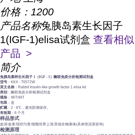
价格：
1200
产品名称
兔胰岛素生长因子
1(IGF-1)elisa试剂盒
查看相似
产品 >
简介
兔胰岛素样生长因子 1（IGF - 1）酶联免疫分析检测试剂盒
贷号
：KKX - T0572W
英文名称
：Rabbit Insulin-like growth factor 1 elisa kit
类别
：酶联免疫分析检测试剂盒
规格
：96T/48T
包装
：盒
贮藏
：2 - 8℃，避光防潮保存。
有效期
：6 个月
样品形式
血清/血浆/组织匀浆/细胞培养上清/其他生物液体(具体情况请咨询)
检测原理