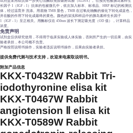
试剂盒采用双抗体一步夹心法酶联免疫吸附试验（ELISA）。往预先包被胰岛素样生
长因子 1（IGF - 1）抗体的包被微孔中，依次加入标本、标准品、HRP 标记的检测抗
体，经过温育并 洗涤。用底物 TMB 显色，TMB 在过氧化物酶的催化下转化成蓝色，
并在酸的作用下转化成最终的黄色。颜色的深浅和样品中的胰岛素样生长因子
1（IGF - 1）呈正相关。用酶标仪在 450nm 波长下测定吸光度（OD 值），计算样品
浓度。
免责声明
试剂盒仅供研究使用，不得用于临床实验或人体实验，否则所产生的一切后果，由实
验者承担，本公司概不负责。
严格按照说明书操作，实验者违反说明书操作，后果由实验者承担。
提供免费代测与技术支持，欢迎来电索取说明书。
附加产品信息
KKX-T0432W Rabbit Tri-
iodothyronine elisa kit
KKX-T0467W Rabbit
angiotension Ⅱ elisa kit
KKX-T0589W Rabbit