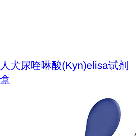
人犬尿喹啉酸(Kyn)elisa试剂
盒