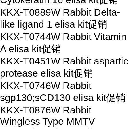
KKX-T0889W Rabbit Delta-
like ligand 1 elisa kit
促销
KKX-T0744W Rabbit Vitamin
A elisa kit
促销
KKX-T0451W Rabbit aspartic
protease elisa kit
促销
KKX-T0746W Rabbit
sgp130;sCD130 elisa kit
促销
KKX-T0876W Rabbit
Wingless Type MMTV