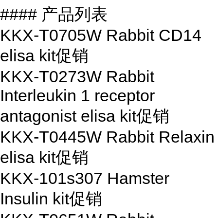
#### 产品列表
KKX-T0705W Rabbit CD14
elisa kit
促销
KKX-T0273W Rabbit
Interleukin 1 receptor
antagonist elisa kit
促销
KKX-T0445W Rabbit Relaxin
elisa kit
促销
KKX-101s307 Hamster
Insulin kit
促销