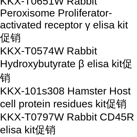
KKX-T0651W Rabbit
Peroxisome Proliferator-
activated receptor γ elisa kit
促销
KKX-T0574W Rabbit
Hydroxybutyrate β elisa kit
促
销
KKX-101s308 Hamster Host
cell protein residues kit
促销
KKX-T0797W Rabbit CD45R
elisa kit
促销