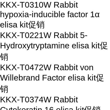
KKX-T0310W Rabbit
hypoxia-inducible factor 1α
elisa kit
促销
KKX-T0221W Rabbit 5-
Hydroxytryptamine elisa kit
促
销
KKX-T0472W Rabbit von
Willebrand Factor elisa kit
促
销
KKX-T0374W Rabbit
Cytokeratin 16 elisa kit
促销