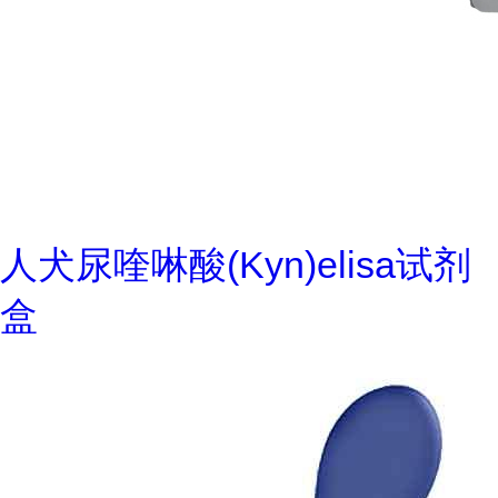
人犬尿喹啉酸(Kyn)elisa试剂
盒