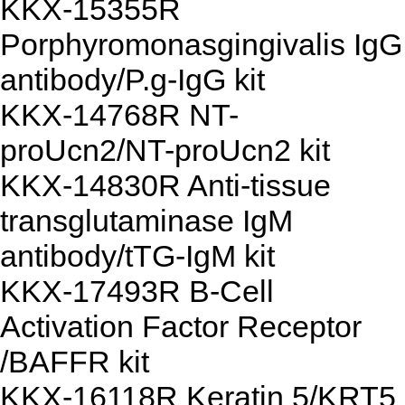
KKX-15355R
Porphyromonasgingivalis IgG
antibody/P.g-IgG kit
KKX-14768R NT-
proUcn2/NT-proUcn2 kit
KKX-14830R Anti-tissue
transglutaminase IgM
antibody/tTG-IgM kit
KKX-17493R B-Cell
Activation Factor Receptor
/BAFFR kit
KKX-16118R Keratin 5/KRT5