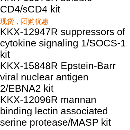
CD4/sCD4 kit
现贷，团购优惠
KKX-12947R suppressors of
cytokine signaling 1/SOCS-1
kit
KKX-15848R Epstein-Barr
viral nuclear antigen
2/EBNA2 kit
KKX-12096R mannan
binding lectin associated
serine protease/MASP kit