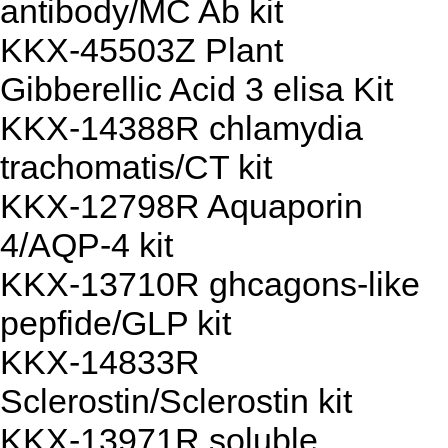
antibody/MC Ab kit
KKX-45503Z Plant
Gibberellic Acid 3 elisa Kit
KKX-14388R chlamydia
trachomatis/CT kit
KKX-12798R Aquaporin
4/AQP-4 kit
KKX-13710R ghcagons-like
pepfide/GLP kit
KKX-14833R
Sclerostin/Sclerostin kit
KKX-13971R soluble