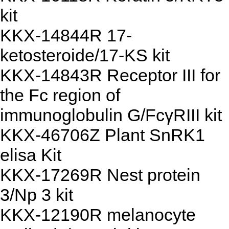
kit
KKX-14844R 17-
ketosteroide/17-KS kit
KKX-14843R Receptor III for
the Fc region of
immunoglobulin G/FcγRIII kit
KKX-46706Z Plant SnRK1
elisa Kit
KKX-17269R Nest protein
3/Np 3 kit
KKX-12190R melanocyte