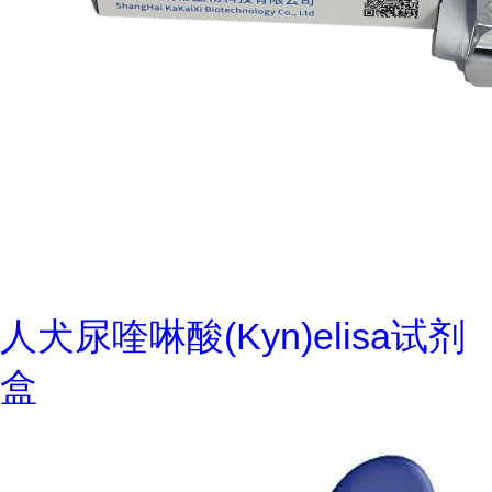
人犬尿喹啉酸(Kyn)elisa试剂
盒