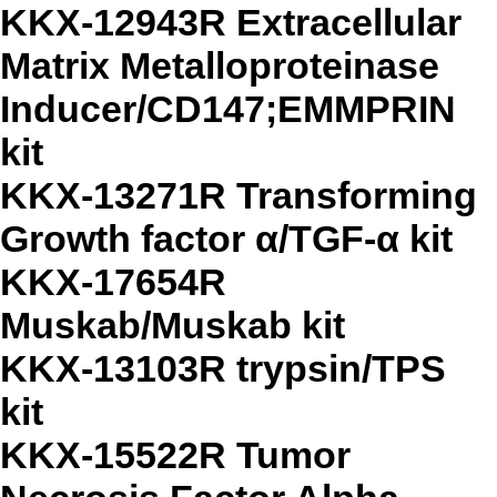
KKX-12943R Extracellular
Matrix Metalloproteinase
Inducer/CD147;EMMPRIN
kit
KKX-13271R Transforming
Growth factor α/TGF-α kit
KKX-17654R
Muskab/Muskab kit
KKX-13103R trypsin/TPS
kit
KKX-15522R Tumor