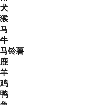
犬
猴
马
牛
马铃薯
鹿
羊
鸡
鸭
鱼