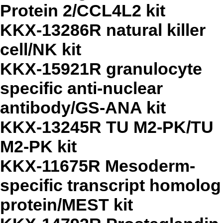
Protein 2/CCL4L2 kit
KKX-13286R natural killer
cell/NK kit
KKX-15921R granulocyte
specific anti-nuclear
antibody/GS-ANA kit
KKX-13245R TU M2-PK/TU
M2-PK kit
KKX-11675R Mesoderm-
specific transcript homolog
protein/MEST kit