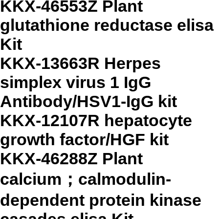
KKX-46553Z Plant
glutathione reductase elisa
Kit
KKX-13663R Herpes
simplex virus 1 IgG
Antibody/HSV1-IgG kit
KKX-12107R hepatocyte
growth factor/HGF kit
KKX-46288Z Plant
calcium；calmodulin-
dependent protein kinase