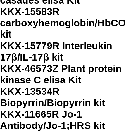
casades elisa Kit
KKX-15583R
carboxyhemoglobin/HbCO
kit
KKX-15779R Interleukin
17β/IL-17β kit
KKX-46573Z Plant protein
kinase C elisa Kit
KKX-13534R
Biopyrrin/Biopyrrin kit
KKX-11665R Jo-1
Antibody/Jo-1;HRS kit