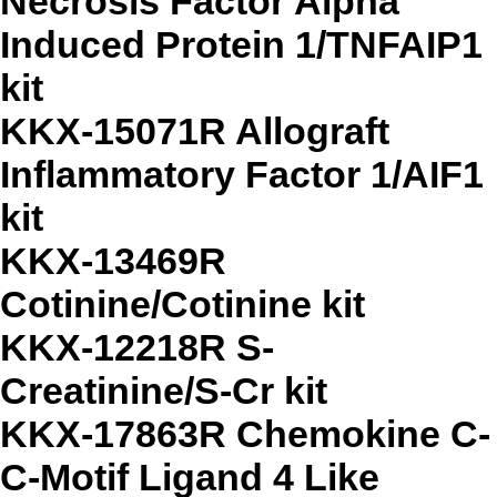
Necrosis Factor Alpha
Induced Protein 1/TNFAIP1
kit
KKX-15071R Allograft
Inflammatory Factor 1/AIF1
kit
KKX-13469R
Cotinine/Cotinine kit
KKX-12218R S-
Creatinine/S-Cr kit
KKX-17863R Chemokine C-
C-Motif Ligand 4 Like