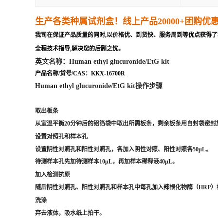
生产各类种属试剂盒
！线上产品20000+团购优
我司在保证产品质量的同时,以价格优、到货快、服务周到等优点获得了
全程技术指导,解决您的后顾之忧。
英文名称：Human ethyl glucuronide/EtG kit
产品名称/贷号/CAS：KKX-16700R
Human ethyl glucuronide/EtG kit操作步骤
取出板条
从室温平衡20分钟后的铝箔袋中取出所需板条，剩余板条用自封袋密封放
设置对照孔和样本孔
设置阴性对照孔和阳性对照孔，各加入阴性对照、阳性对照各50μL。
待测样本孔先加待测样本10μL，再加样本稀释液40μL。
加入检测抗原
随后阴性对照孔、阳性对照孔和样本孔中每孔加入辣根化物酶（HRP）标记
洗涤
弃去液体，吸水纸上拍干。