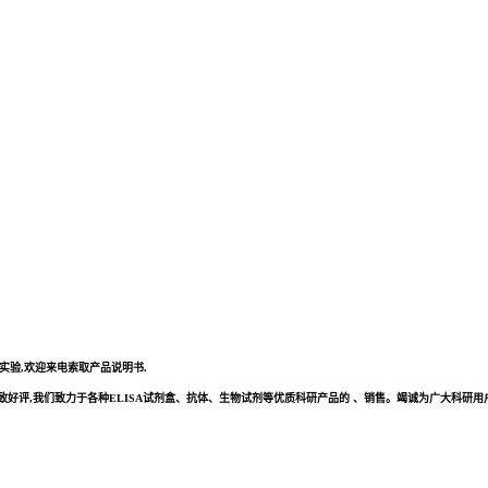
做实验,欢迎来电索取产品说明书.
评,我们致力于各种ELISA试剂盒、抗体、生物试剂等优质科研产品的 、销售。竭诚为广大科研用户提