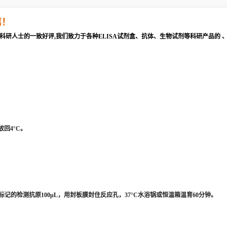
惠！
科研人士的一致好评,我们致力于各种ELISA试剂盒、抗体、生物试剂等科研产品的 
回4°C。
的检测抗原100μL，用封板膜封住反应孔，37°C水浴锅或恒温箱温育60分钟。