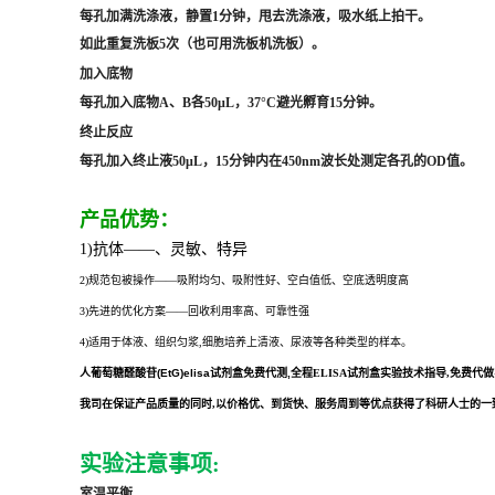
每孔加满洗涤液，静置1分钟，甩去洗涤液，吸水纸上拍干。
如此重复洗板5次（也可用洗板机洗板）。
加入底物
每孔加入底物A、B各50μL，37°C避光孵育15分钟。
终止反应
每孔加入终止液50μL，15分钟内在450nm波长处测定各孔的OD值。
产品优势：
1)抗体——、灵敏、特异
2)规范包被操作——吸附均匀、吸附性好、空白值低、空底透明度高
3)先进的优化方案——回收利用率高、可靠性强
4)适用于体液、组织匀浆,细胞培养上清液、尿液等各种类型的样本。
人葡萄糖醛酸苷(EtG)elisa试剂盒
免费代测,全程
ELISA试剂盒实验技术指导,免费代
我司在保证产品质量的同时,以价格优、到货快、服务周到等优点获得了科研人士的一致好
实验注意事项:
室温平衡