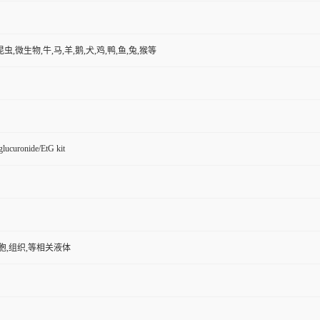
昆虫,微生物,牛,马,羊,鹅,犬,鸡,鸭,鱼,兔,猴等
lucuronide/EtG kit
胞,组织,等相关液体