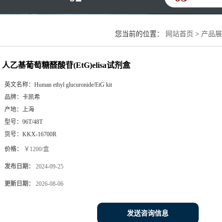
您当前的位置：
网站首页
>
产品展
人乙基葡萄糖醛酸苷(EtG)elisa试剂盒
英文名称：
Human ethyl glucuronide/EtG kit
品牌：
卡凯希
产地：
上海
型号：
96T/48T
货号：
KKX-16700R
价格：
￥1200/盒
发布日期：
2024-09-25
更新日期：
2026-08-06
发送咨询信息