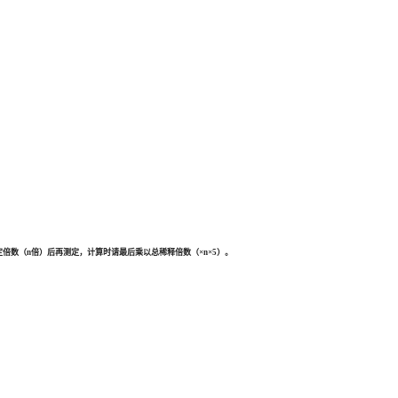
倍数（n倍）后再测定，计算时请最后乘以总稀释倍数（×n×5）。