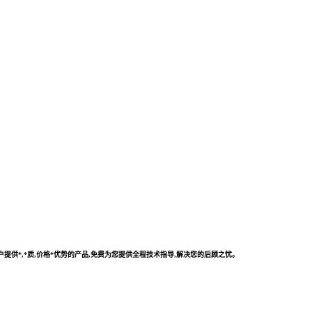
供*,*质,价格*优势的产品,免费为您提供全程技术指导,解决您的后顾之忧。