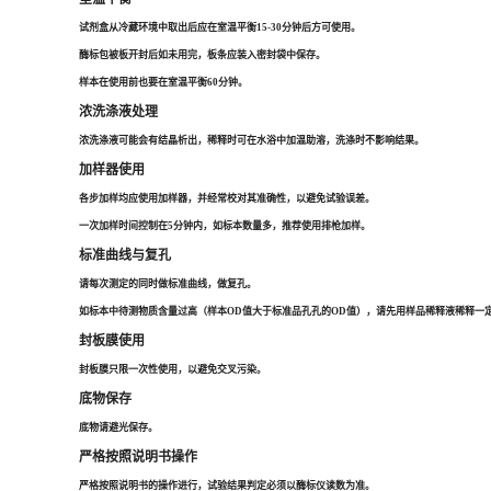
试剂盒从冷藏环境中取出后应在室温平衡15-30分钟后方可使用。
酶标包被板开封后如未用完，板条应装入密封袋中保存。
样本在使用前也要在室温平衡60分钟。
浓洗涤液处理
浓洗涤液可能会有结晶析出，稀释时可在水浴中加温助溶，洗涤时不影响结果。
加样器使用
各步加样均应使用加样器，并经常校对其准确性，以避免试验误差。
一次加样时间控制在5分钟内，如标本数量多，推荐使用排枪加样。
标准曲线与复孔
请每次测定的同时做标准曲线，做复孔。
如标本中待测物质含量过高（样本OD值大于标准品孔孔的OD值），请先用样品稀释液稀释一定
封板膜使用
封板膜只限一次性使用，以避免交叉污染。
底物保存
底物请避光保存。
严格按照说明书操作
严格按照说明书的操作进行，试验结果判定必须以酶标仪读数为准。