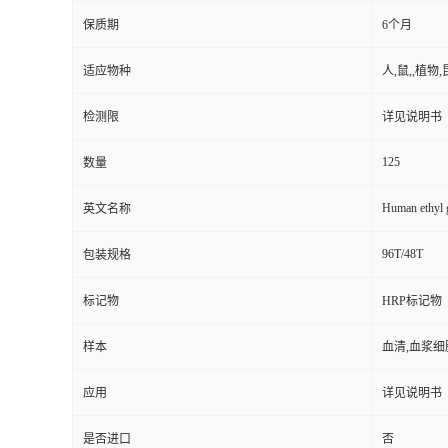
保质期
6个月
适应物种
人,鼠,,植物,
检测限
详见说明书
125
数量
Human ethyl g
英文名称
96T/48T
包装规格
标记物
HRP标记物
样本
血清,血浆细
应用
详见说明书
是否进口
否