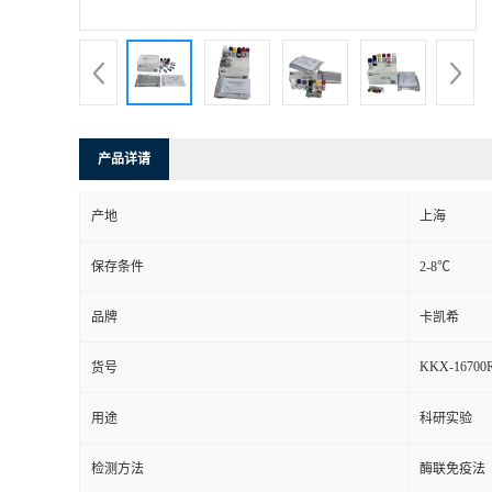
产品详请
产地
上海
保存条件
2-8℃
品牌
卡凯希
KKX-16700
货号
用途
科研实验
检测方法
酶联免疫法