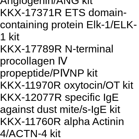
Angiogenin/ANG kit
KKX-17371R ETS domain-
containing protein Elk-1/ELK-
1 kit
KKX-17789R N-terminal
procollagen Ⅳ
propeptide/PⅣNP kit
KKX-11970R oxytocin/OT kit
KKX-12077R specific IgE
against dust mite/s-IgE kit
KKX-11760R alpha Actinin
4/ACTN-4 kit