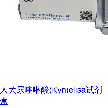
人犬尿喹啉酸(Kyn)elisa试剂
盒