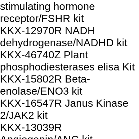
stimulating hormone
receptor/FSHR kit
KKX-12970R NADH
dehydrogenase/NADHD kit
KKX-46740Z Plant
phosphodiesterases elisa Kit
KKX-15802R Beta-
enolase/ENO3 kit
KKX-16547R Janus Kinase
2/JAK2 kit
KKX-13039R