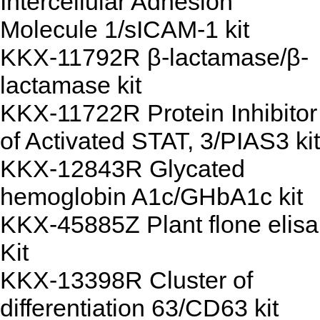
Intercellular Adhesion
Molecule 1/sICAM-1 kit
KKX-11792R β-lactamase/β-
lactamase kit
KKX-11722R Protein Inhibitor
of Activated STAT, 3/PIAS3 kit
KKX-12843R Glycated
hemoglobin A1c/GHbA1c kit
KKX-45885Z Plant flone elisa
Kit
KKX-13398R Cluster of
differentiation 63/CD63 kit