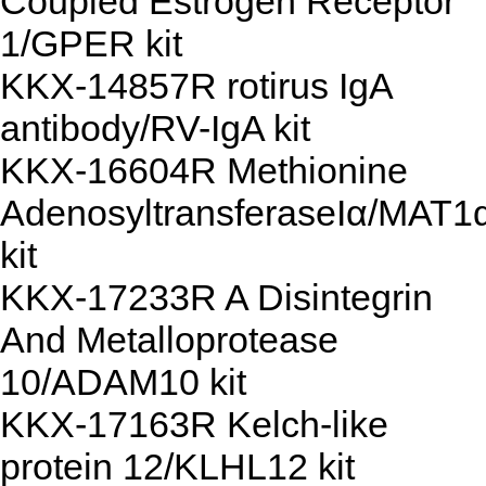
Coupled Estrogen Receptor
1/GPER kit
KKX-14857R rotirus IgA
antibody/RV-IgA kit
KKX-16604R Methionine
AdenosyltransferaseIα/MAT1
kit
KKX-17233R A Disintegrin
And Metalloprotease
10/ADAM10 kit
KKX-17163R Kelch-like
protein 12/KLHL12 kit