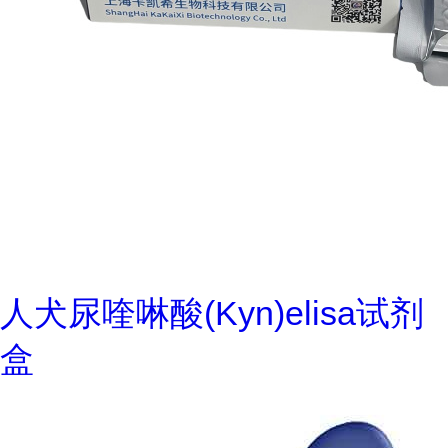
人犬尿喹啉酸(Kyn)elisa试剂
盒