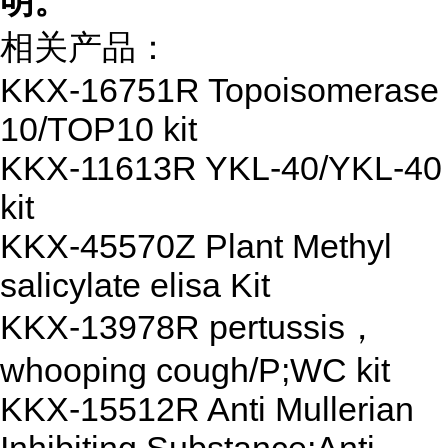
明。
相关产品：
KKX-16751R Topoisomerase
10/TOP10 kit
KKX-11613R YKL-40/YKL-40
kit
KKX-45570Z Plant Methyl
salicylate elisa Kit
KKX-13978R pertussis，
whooping cough/P;WC kit
KKX-15512R Anti Mullerian