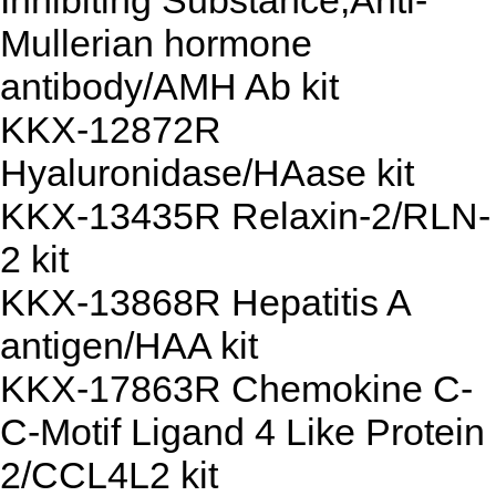
Inhibiting Substance;Anti-
Mullerian hormone
antibody/AMH Ab kit
KKX-12872R
Hyaluronidase/HAase kit
KKX-13435R Relaxin-2/RLN-
2 kit
KKX-13868R Hepatitis A
antigen/HAA kit
KKX-17863R Chemokine C-
C-Motif Ligand 4 Like Protein
2/CCL4L2 kit