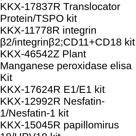
KKX-17837R Translocator
Protein/TSPO kit
KKX-11778R integrin
β2/integrinβ2;CD11+CD18 kit
KKX-46542Z Plant
Manganese peroxidase elisa
Kit
KKX-17624R E1/E1 kit
KKX-12992R Nesfatin-
1/Nesfatin-1 kit
KKX-15045R papillomirus