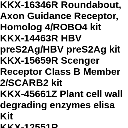
KKX-16346R Roundabout,
Axon Guidance Receptor,
Homolog 4/ROBO4 kit
KKX-14463R HBV
preS2Ag/HBV preS2Ag kit
KKX-15659R Scenger
Receptor Class B Member
2/SCARB2 kit
KKX-45661Z Plant cell wall
degrading enzymes elisa
Kit
KKX-12551R