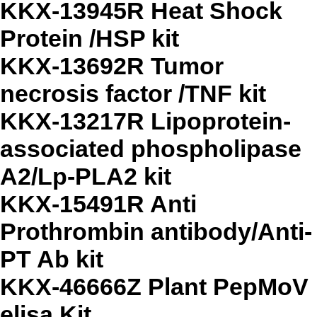
KKX-13945R Heat Shock
Protein /HSP kit
KKX-13692R Tumor
necrosis factor /TNF kit
KKX-13217R Lipoprotein-
associated phospholipase
A2/Lp-PLA2 kit
KKX-15491R Anti
Prothrombin antibody/Anti-
PT Ab kit
KKX-46666Z Plant PepMoV
elisa Kit