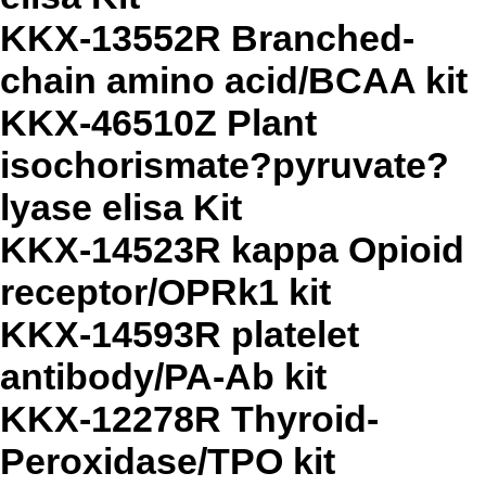
KKX-13552R Branched-
chain amino acid/BCAA kit
KKX-46510Z Plant
isochorismate?pyruvate?
lyase elisa Kit
KKX-14523R kappa Opioid
receptor/OPRk1 kit
KKX-14593R platelet
antibody/PA-Ab kit
KKX-12278R Thyroid-
Peroxidase/TPO kit