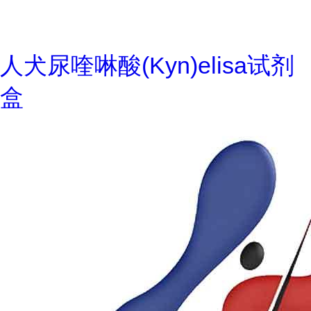
人犬尿喹啉酸(Kyn)elisa试剂
盒