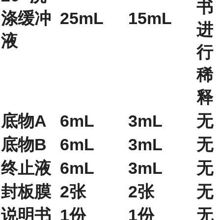
书
涤缓冲
25mL
15mL
进
液
行
稀
释
底物A
6mL
3mL
无
底物B
6mL
3mL
无
终止液
6mL
3mL
无
封板膜
2张
2张
无
说明书
1份
1份
无