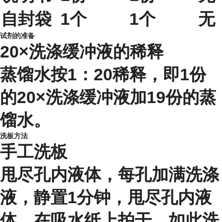
自封袋
1个
1个
无
试剂的准备
20×洗涤缓冲液的稀释
蒸馏水按1：20稀释，即1份
的20×洗涤缓冲液加19份的蒸
馏水。
洗板方法
手工洗板
甩尽孔内液体，每孔加满洗涤
液，静置1分钟，甩尽孔内液
体，在吸水纸上拍干，如此洗