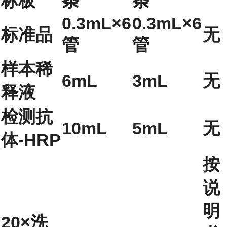
标板
条
条
0.3mL×6
0.3mL×6
标准品
无
管
管
样本稀
6mL
3mL
无
释液
检测抗
10mL
5mL
无
体-HRP
按
说
明
20×洗