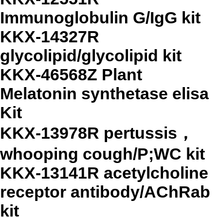
Immunoglobulin G/IgG kit
KKX-14327R
glycolipid/glycolipid kit
KKX-46568Z Plant
Melatonin synthetase elisa
Kit
KKX-13978R pertussis，
whooping cough/P;WC kit
KKX-13141R acetylcholine
receptor antibody/AChRab
kit