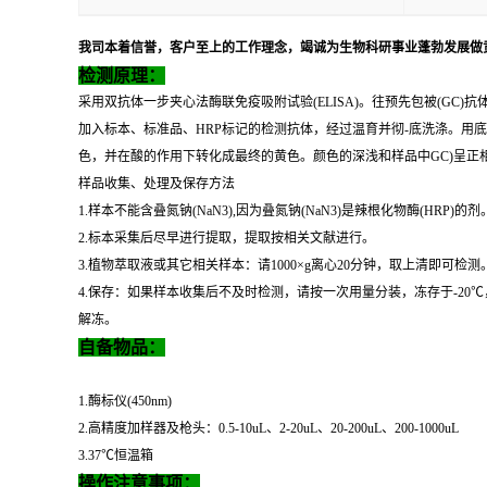
我司本着信誉，客户至上的工作理念，竭诚为生物科研事业蓬勃发展做
检测原理：
采用双抗体一步夹心法酶联免疫吸附试验(ELISA)。往预先包被(GC)
加入标本、标准品、HRP标记的检测抗体，经过温育并彻-底洗涤。用底
色，并在酸的作用下转化成最终的黄色。颜色的深浅和样品中GC)呈正相
样品收集、处理及保存方法
1.样本不能含叠氮钠(NaN3),因为叠氮钠(NaN3)是辣根化物酶(HRP)的剂
2.标本采集后尽早进行提取，提取按相关文献进行。
3.植物萃取液或其它相关样本：请1000×g离心20分钟，取上清即可检测
4.保存：如果样本收集后不及时检测，请按一次用量分装，冻存于-2
解冻。
自备物品：
1.酶标仪(450nm)
2.高精度加样器及枪头：0.5-10uL、2-20uL、20-200uL、200-1000uL
3.37℃恒温箱
操作注意事项：