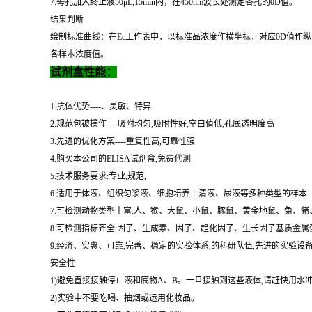
7.每孔加入终止液50μL,15min内，在450nm波长处测定各孔的0D值。
结果判断
绘制标准曲线：在Ec工作表中，以标准品浓度作横坐标，对应0D值作
各样本浓度值。
试剂盒性能：
1.抗体优势----、灵敏、特异
2.规范包被操作----吸附均匀,吸附性好,空白值低,孔底透明度高
3.先进的优化方案----重复性高,可靠性强
4.购买本公司的ELISA试剂盒,免费代测
5.技术服务要求:专业,规范,
6.适用于体液、组织匀浆液、细胞培养上清液、尿液等多种类型的样本
7.可检测动物类型丰富:人、猴、大鼠、小鼠、豚鼠、黄金地鼠、兔、
8.可检测指标齐全:因子、生成素、因子、趋化因子、生长因子基质金
9.经济、实惠、可靠,完善、稳定的实验体系,的科研队伍,先进的实验
安全性
1)避免直接接触停止液和底物A、B。一旦接触到这些液体,请赶快用水
2)实验中不要吃喝、抽烟或运用化妆品。