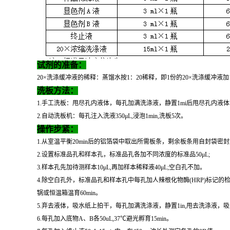
试剂的准备：
20×洗涤缓冲液的稀释：蒸馏水按1：20稀释，即1份的20×洗涤缓冲液加
洗板方法：
1.手工洗板：甩尽孔内液体，每孔加满洗涤液，静置1mi后甩尽孔内液
2.自动洗板机：每孔注入洗液350μL,浸泡1min,洗板5次。
操作步紧：
1.从室温平衡20min后的铝箔袋中取出所需板条，剩余板条用自封袋密封
2.设置标准品孔和样本孔，标准品孔各加不同浓度的标准品50μL;
3.样本孔先加待测样本10μL,再加样本稀释液40μL;空白孔不加。
4.除空白孔外，标准品孔和样本孔中每孔加人辣根化物酶(HRP)标记的检测
锅或恒温箱温育60min。
5.弃去液体，吸水纸上拍干，每孔加满洗涤液，静置1in,甩去洗涤液
6.每孔加入底物A、B各50uL,37℃避光孵育15min。