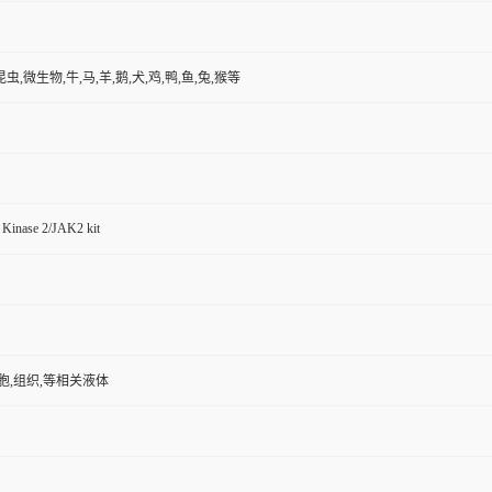
昆虫,微生物,牛,马,羊,鹅,犬,鸡,鸭,鱼,兔,猴等
Kinase 2/JAK2 kit
胞,组织,等相关液体