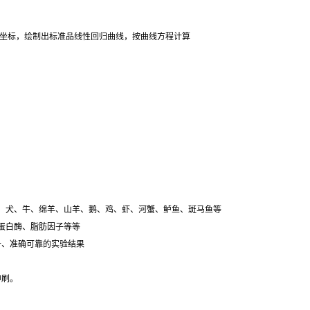
纵坐标，绘制出标准品线性回归曲线，按曲线方程计算
猪、犬、牛、绵羊、山羊、鹅、鸡、虾、河蟹、鲈鱼、斑马鱼等
属蛋白酶、脂肪因子等等
设备、准确可靠的实验结果
冲刷。