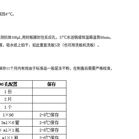
回4°℃。
抗体100μL,用封板膜封住反应孔，37℃水浴锅或恒温箱温育60min。
甩去洗涤液，吸水纸上拍干，如此重复洗板5次（也可用洗板机洗板）。
0°℃保存11个月内有效由于标准品一般是冻干粉，在制备后需要严格校准，