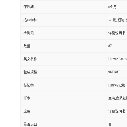
保质期
6个月
适应物种
人,鼠,,植物,
检测限
详见说明书
87
数量
Human Janus 
英文名称
96T/48T
包装规格
标记物
HRP标记物
样本
血清,血浆细
应用
详见说明书
是否进口
否