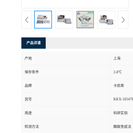
产品详请
产地
上海
保存条件
2-8℃
品牌
卡凯希
KKX-16547
货号
用途
科研实验
检测方法
酶联免疫法