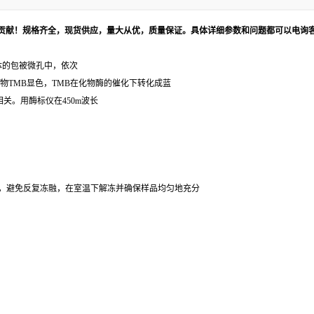
贡献！规格齐全，现货供应，量大从优，质量保证。具体详细参数和问题都可以电询
抗体的包被微孔中，依次
物TMB显色，TMB在化物酶的催化下转化成蓝
关。用酶标仪在450m波长
。
。
0℃，避免反复冻融，在室温下解冻并确保样品均匀地充分