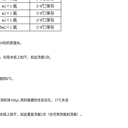
19份的蒸馏水。
体，在吸水纸上拍干，如此洗板5次。
放回4℃。
抗体100μL,用封板膜封住反应孔，37℃水浴
，吸水纸上拍干，如此重复洗板5次（也可用洗板机洗板）。