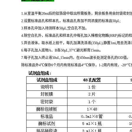
1.从室温平衡20mi后的铝箔袋中取出所需板条，剩余板条用自封袋密封放
2.设置标准品孔和样本孔，标准品孔各加不同浓度的标准品50μL;
3.样本孔中加入待测样本50μL;空白孔不加。
4.除空白孔外，标准品孔和样本孔中每孔加入辣根化物酶(HRP)标记的检测
5.弃去液体，吸水纸上拍干，每孔加满洗涤液(350μL),静置1mi,
6.每子孔加入底物A、B各50μL,37°C避光孵育15min。
7.每子孔加入终止液50uL,15min内，在450nm波长处测定各孔的OD值。
除标准品外4℃保存6个月内有效标准品4°℃保存，1-2周内有效，-2