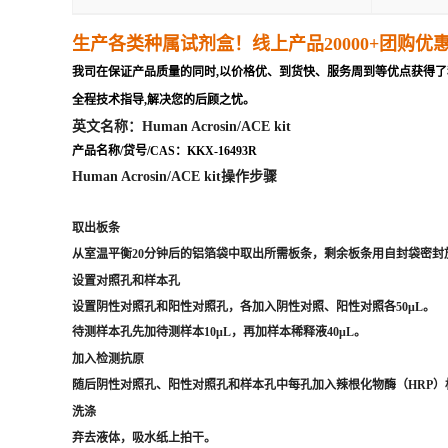
生产各类种属试剂盒
！线上产品20000+团购优
我司在保证产品质量的同时,以价格优、到货快、服务周到等优点获得了
全程技术指导,解决您的后顾之忧。
英文名称：Human Acrosin/ACE kit
产品名称/贷号/CAS：KKX-16493R
Human Acrosin/ACE kit操作步骤
取出板条
从室温平衡20分钟后的铝箔袋中取出所需板条，剩余板条用自封袋密封放
设置对照孔和样本孔
设置阴性对照孔和阳性对照孔，各加入阴性对照、阳性对照各50μL。
待测样本孔先加待测样本10μL，再加样本稀释液40μL。
加入检测抗原
随后阴性对照孔、阳性对照孔和样本孔中每孔加入辣根化物酶（HRP）标记
洗涤
弃去液体，吸水纸上拍干。