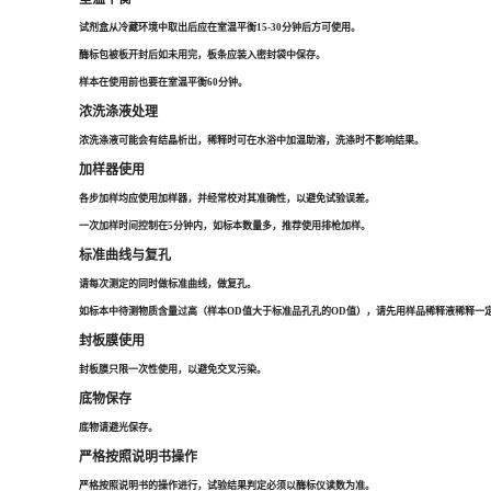
试剂盒从冷藏环境中取出后应在室温平衡15-30分钟后方可使用。
酶标包被板开封后如未用完，板条应装入密封袋中保存。
样本在使用前也要在室温平衡60分钟。
浓洗涤液处理
浓洗涤液可能会有结晶析出，稀释时可在水浴中加温助溶，洗涤时不影响结果。
加样器使用
各步加样均应使用加样器，并经常校对其准确性，以避免试验误差。
一次加样时间控制在5分钟内，如标本数量多，推荐使用排枪加样。
标准曲线与复孔
请每次测定的同时做标准曲线，做复孔。
如标本中待测物质含量过高（样本OD值大于标准品孔孔的OD值），请先用样品稀释液稀释一定
封板膜使用
封板膜只限一次性使用，以避免交叉污染。
底物保存
底物请避光保存。
严格按照说明书操作
严格按照说明书的操作进行，试验结果判定必须以酶标仪读数为准。