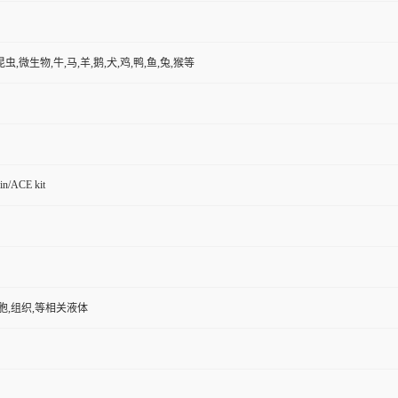
昆虫,微生物,牛,马,羊,鹅,犬,鸡,鸭,鱼,兔,猴等
in/ACE kit
胞,组织,等相关液体