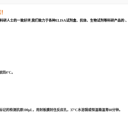
惠！
科研人士的一致好评,我们致力于各种ELISA试剂盒、抗体、生物试剂等科研产品的 
回4°C。
的检测抗原100μL，用封板膜封住反应孔，37°C水浴锅或恒温箱温育60分钟。