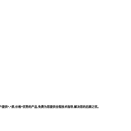
供*,*质,价格*优势的产品,免费为您提供全程技术指导,解决您的后顾之忧。