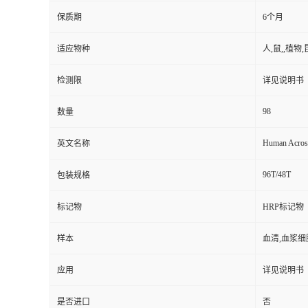
保质期
6个月
适应物种
人,鼠,,植物,
检测限
详见说明书
98
数量
Human Acros
英文名称
96T/48T
包装规格
标记物
HRP标记物
样本
血清,血浆细
应用
详见说明书
是否进口
否