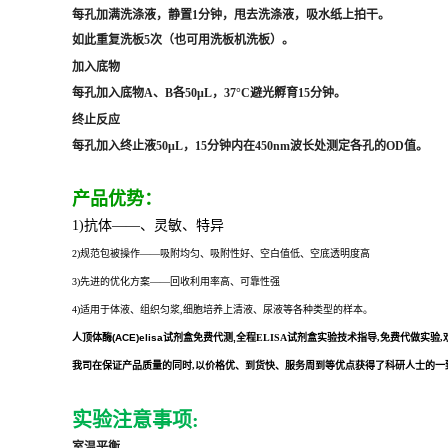
每孔加满洗涤液，静置1分钟，甩去洗涤液，吸水纸上拍干。
如此重复洗板5次（也可用洗板机洗板）。
加入底物
每孔加入底物A、B各50μL，37°C避光孵育15分钟。
终止反应
每孔加入终止液50μL，15分钟内在450nm波长处测定各孔的OD值。
产品优势：
1)抗体——、灵敏、特异
2)规范包被操作——吸附均匀、吸附性好、空白值低、空底透明度高
3)先进的优化方案——回收利用率高、可靠性强
4)适用于体液、组织匀浆,细胞培养上清液、尿液等各种类型的样本。
人顶体酶(ACE)elisa试剂盒
免费代测,全程
ELISA试剂盒实验技术指导,免费代做实验
我司在保证产品质量的同时,以价格优、到货快、服务周到等优点获得了科研人士的一致好
实验注意事项:
室温平衡