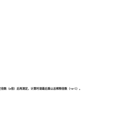
倍数（n倍）后再测定，计算时请最后乘以总稀释倍数（×n×5）。