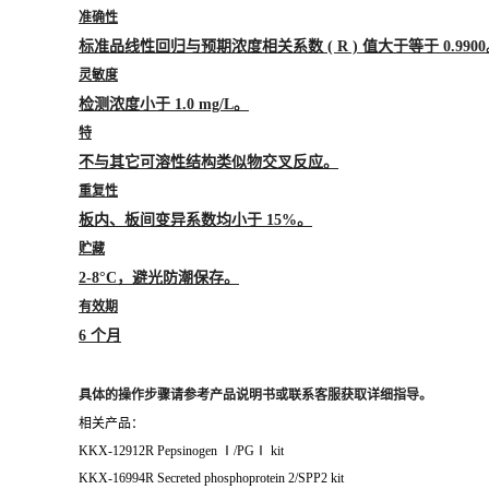
准确性
标准品线性回归与预期浓度相关系数 ( R ) 值大于等于 0.990
灵敏度
检测浓度小于 1.0 mg/L。
特
不与其它可溶性结构类似物交叉反应。
重复性
板内、板间变异系数均小于 15%。
贮藏
2-8°C，避光防潮保存。
有效期
6 个月
具体的操作步骤请参考产品说明书或联系客服获取详细指导。
相关产品：
KKX-12912R Pepsinogen Ⅰ/PGⅠ kit
KKX-16994R Secreted phosphoprotein 2/SPP2 kit