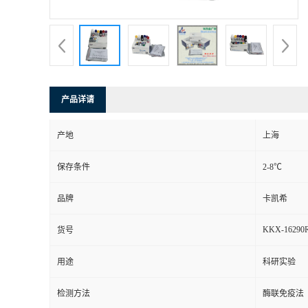
产品详请
产地
上海
保存条件
2-8℃
品牌
卡凯希
KKX-16290
货号
用途
科研实验
检测方法
酶联免疫法