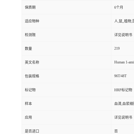
保质期
6个月
适应物种
人,鼠,,植物,
检测限
详见说明书
219
数量
Human 1-amin
英文名称
96T/48T
包装规格
标记物
HRP标记物
样本
血清,血浆细
应用
详见说明书
是否进口
否