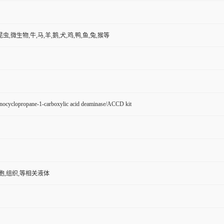
昆虫,微生物,牛,马,羊,鹅,犬,鸡,鸭,鱼,兔,猴等
ocyclopropane-1-carboxylic acid deaminase/ACCD kit
胞,组织,等相关液体