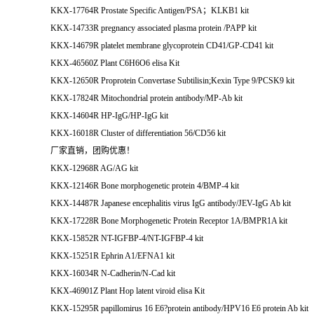
KKX-17764R Prostate Specific Antigen/PSA；KLKB1 kit
KKX-14733R pregnancy associated plasma protein /PAPP kit
KKX-14679R platelet membrane glycoprotein CD41/GP-CD41 kit
KKX-46560Z Plant C6H6O6 elisa Kit
KKX-12650R Proprotein Convertase Subtilisin;Kexin Type 9/PCSK9 kit
KKX-17824R Mitochondrial protein antibody/MP-Ab kit
KKX-14604R HP-IgG/HP-IgG kit
KKX-16018R Cluster of differentiation 56/CD56 kit
厂家直销，团购优惠！
KKX-12968R AG/AG kit
KKX-12146R Bone morphogenetic protein 4/BMP-4 kit
KKX-14487R Japanese encephalitis virus IgG antibody/JEV-IgG Ab kit
KKX-17228R Bone Morphogenetic Protein Receptor 1A/BMPR1A kit
KKX-15852R NT-IGFBP-4/NT-IGFBP-4 kit
KKX-15251R Ephrin A1/EFNA1 kit
KKX-16034R N-Cadherin/N-Cad kit
KKX-46901Z Plant Hop latent viroid elisa Kit
KKX-15295R papillomirus 16 E6?protein antibody/HPV16 E6 protein Ab kit