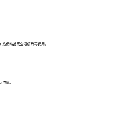
加热使结晶完全溶解后再使用。
际浓度。