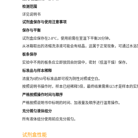
检测范围
详见说明书
试剂盒保存与使用注意事项
保存与平衡
试剂盒应保存在2-8°C，使用前需在室温下平衡20分钟。
从冰箱取出的浓缩洗涤液可能会有结晶，这属于正常现象，可通过水浴
板条保存
实验中不用的板条应立即放回自封袋中，密封（低温干燥）保存。
标准品与样本稀释
浓度为0的S0号标准品即可视为阴性对照或空白。
按照说明书操作时，样本已经稀释5倍，最终结果需乘以5才是样本的实
严格按照操作时间与顺序
严格按照说明书中标明的时间、加液量及顺序进行温育操作。
充分摇匀液体组分
所有液体组分使用前应充分摇匀。
试剂盒性能