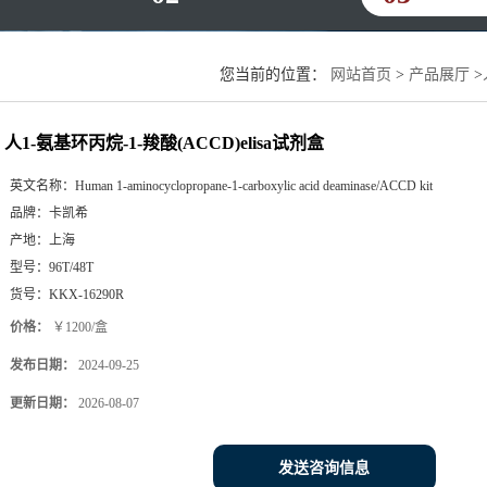
您当前的位置：
网站首页
>
产品展厅
>
人1-氨基环丙烷-1-羧酸(ACCD)elisa试剂盒
英文名称：
Human 1-aminocyclopropane-1-carboxylic acid deaminase/ACCD kit
品牌：
卡凯希
产地：
上海
型号：
96T/48T
货号：
KKX-16290R
价格：
￥1200/盒
发布日期：
2024-09-25
更新日期：
2026-08-07
发送咨询信息