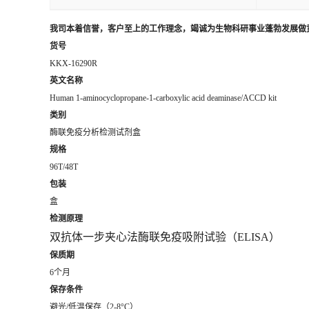
我司本着信誉，客户至上的工作理念，竭诚为生物科研事业蓬勃发展做
货号
KKX-16290R
英文名称
Human 1-aminocyclopropane-1-carboxylic acid deaminase/ACCD kit
类别
酶联免疫分析检测试剂盒
规格
96T/48T
包装
盒
检测原理
双抗体一步夹心法酶联免疫吸附试验（
ELISA）
保质期
6个月
保存条件
避光/低温保存（2-8°C）