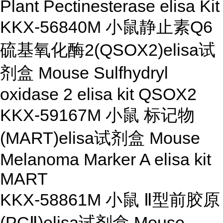
Plant Pectinesterase elisa Kit
KKX-56840M 小鼠静止素Q6
硫基氧化酶2(QSOX2)elisa试
剂盒 Mouse Sulfhydryl
oxidase 2 elisa kit QSOX2
KKX-59167M 小鼠 标记物
(MART)elisa试剂盒 Mouse
Melanoma Marker A elisa kit
MART
KKX-58861M 小鼠 Ⅱ型前胶原
(PCⅡ)elisa试剂盒 Mouse