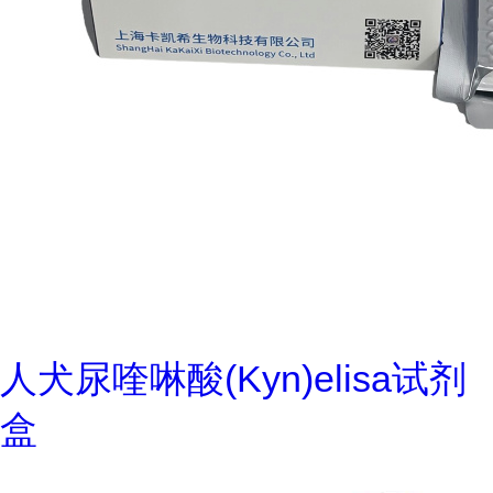
人犬尿喹啉酸(Kyn)elisa试剂
盒