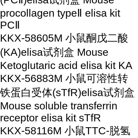
procollagen typeⅡ elisa kit
PCⅡ
KKX-58605M 小鼠酮戊二酸
(KA)elisa试剂盒 Mouse
Ketoglutaric acid elisa kit KA
KKX-56883M 小鼠可溶性转
铁蛋白受体(sTfR)elisa试剂盒
Mouse soluble transferrin
receptor elisa kit sTfR
KKX-58116M 小鼠TTC-脱氢