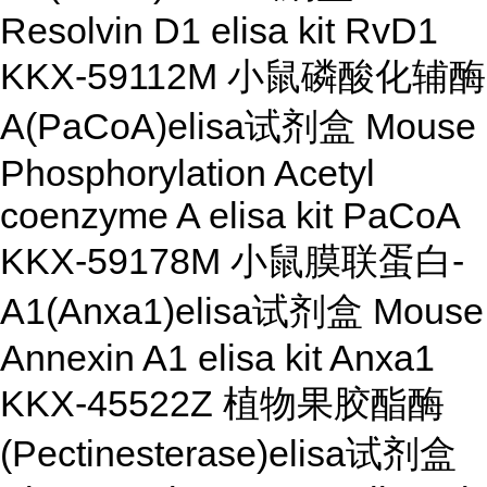
Resolvin D1 elisa kit RvD1
KKX-59112M 小鼠磷酸化辅酶
A(PaCoA)elisa试剂盒 Mouse
Phosphorylation Acetyl
coenzyme A elisa kit PaCoA
KKX-59178M 小鼠膜联蛋白-
A1(Anxa1)elisa试剂盒 Mouse
Annexin A1 elisa kit Anxa1
KKX-45522Z 植物果胶酯酶
(Pectinesterase)elisa试剂盒