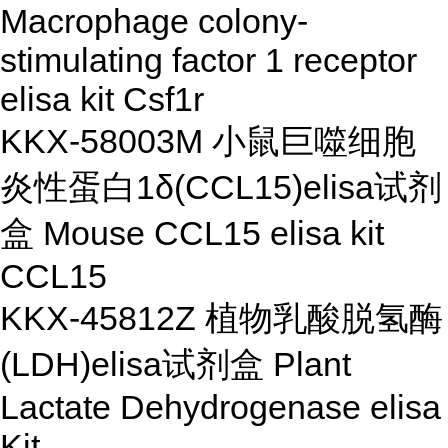
Macrophage colony-
stimulating factor 1 receptor
elisa kit Csf1r
KKX-58003M 小鼠巨噬细胞
炎性蛋白1δ(CCL15)elisa试剂
盒 Mouse CCL15 elisa kit
CCL15
KKX-45812Z 植物乳酸脱氢酶
(LDH)elisa试剂盒 Plant
Lactate Dehydrogenase elisa
Kit