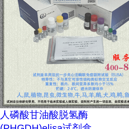
人磷酸甘油酸脱氢酶
(PHGDH)elisa试剂盒